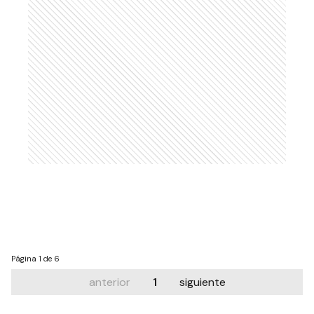
Página
1 de 6
anterior
1
siguiente