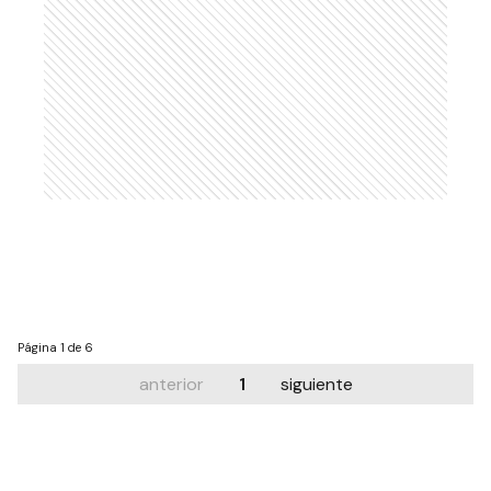
Página
1 de 6
anterior
1
siguiente