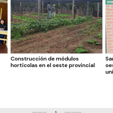
Construcción de módulos
Sa
hortícolas en el oeste provincial
oe
un
anterior
1
siguiente