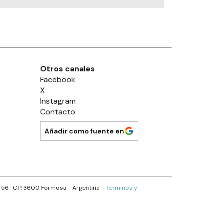
Otros canales
Facebook
X
Instagram
Contacto
Añadir como fuente en
s 56
· C.P.
3600
Formosa
- Argentina -
Términos y