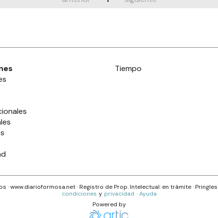
nes
Tiempo
es
cionales
les
es
ad
s · www.
diarioformosa.net
· Registro de Prop. Intelectual: en trámite ·
Pringle
condiciones
y
privacidad
·
Ayuda
Powered by