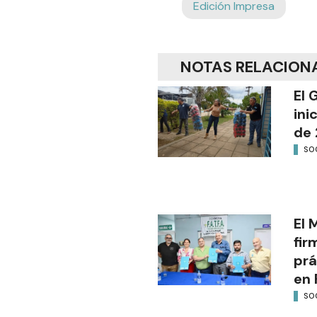
Edición Impresa
NOTAS RELACION
El 
ini
de 
SO
El 
fir
prá
en 
SO