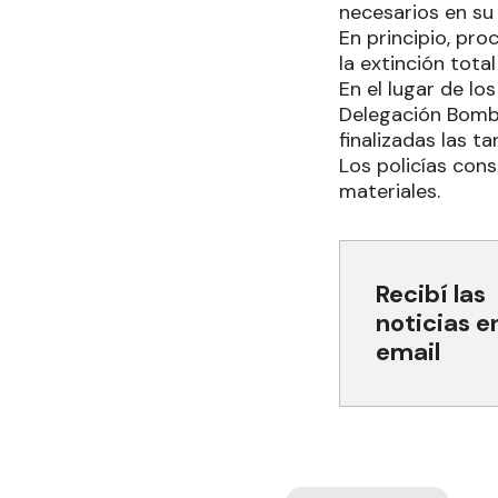
necesarios en su
En principio, pro
la extinción tota
En el lugar de lo
Delegación Bombe
finalizadas las t
Los policías con
materiales.
Recibí las
noticias e
email