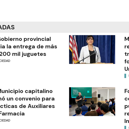
ADAS
Gobierno provincial
M
cia la entrega de más
r
200 mil juguetes
t
f
CIEDAD
U
Municipio capitalino
F
mó un convenio para
c
cticas de Auxiliares
p
Farmacia
r
I
CIEDAD