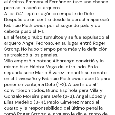
el árbitro, Emmanuel Fernández tuvo una chance
pero se la sacó el arquero.
A los 54’ llegó el agónico empate de Defe.
Después de un centro desde la derecha apareció
Fabricio Pietkiewicz por el segundo palo y de
cabeza puso el 1-1.
En el festejo hubo tumultos y se fue expulsado el
arquero Ángel Pedroso, en su lugar entró Roger
Strong. No hubo tiempo para más y la definición
se trasladó a los penales.
Villa empezó a patear, Albarenga convirtió y lo
mismo hizo Héctor Vega del otro lado. En la
segunda serie Mario Álvarez impactó su remate
en el travesaño y Fabricio Pietkiewicz acertó para
poner en ventaja a Defe (1-2). A partir de ahí
convirtieron todos, Bruno Espínola para Villa y
Gonzalo Moreira para Defe (2-3), Ángel López y
Elías Medeiro (3-4), Pablo Giménez marcó el
cuarto y la responsabilidad del último penal la
tomó Roger Strong, el arquero le dio el tanto de