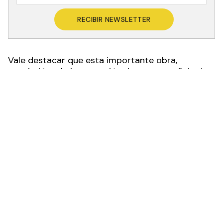
RECIBIR NEWSLETTER
Vale destacar que esta importante obra,
consistió en la intervención de una superficie de
aproximadamente 1606 metros cuadrados que
comprendió la realización de dos plantas.
Las más leídas
María Alejandra Mareco regresó a
1
Formosa tras tres años de trabajo y
formación en Estados Unidos
En la planta baja se encuentra el acceso general,