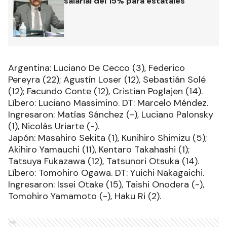
salarial del 15% para estatales
Argentina: Luciano De Cecco (3), Federico
Pereyra (22); Agustín Loser (12), Sebastián Solé
(12); Facundo Conte (12), Cristian Poglajen (14).
Líbero: Luciano Massimino. DT: Marcelo Méndez.
Ingresaron: Matías Sánchez (-), Luciano Palonsky
(1), Nicolás Uriarte (-).
Japón: Masahiro Sekita (1), Kunihiro Shimizu (5);
Akihiro Yamauchi (11), Kentaro Takahashi (1);
Tatsuya Fukazawa (12), Tatsunori Otsuka (14).
Líbero: Tomohiro Ogawa. DT: Yuichi Nakagaichi.
Ingresaron: Issei Otake (15), Taishi Onodera (-),
Tomohiro Yamamoto (-), Haku Ri (2).
Ads