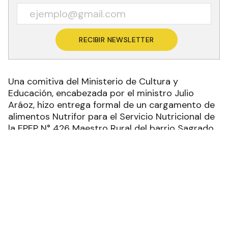
Recibí las noticias en tu email
RECIBIR NEWSLETTER
Una comitiva del Ministerio de Cultura y
Educación, encabezada por el ministro Julio
Aráoz, hizo entrega formal de un cargamento de
alimentos Nutrifor para el Servicio Nutricional de
la EPEP N° 426 Maestro Rural del barrio Sagrado
Corazón de María de la ciudad capital.
Aráoz estuvo acompañado por el director de
Educación Primaria, Juan Meza; la delegada zonal
de Formosa, Patricia Argüello; el director de
Parques Industriales, Guillermo Escobar; y el