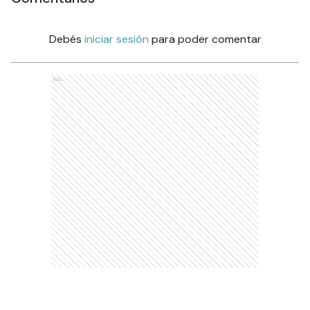
Debés
iniciar sesión
para poder comentar
Ads