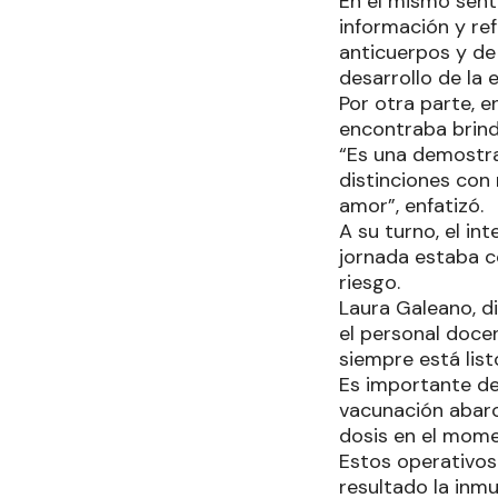
En el mismo senti
información y ref
anticuerpos y de
desarrollo de la
Por otra parte, 
encontraba brind
“Es una demostra
distinciones con 
amor”, enfatizó.
A su turno, el in
jornada estaba c
riesgo.
Laura Galeano, di
el personal doce
siempre está lis
Es importante de
vacunación abarcó
dosis en el mome
Estos operativos 
resultado la inm