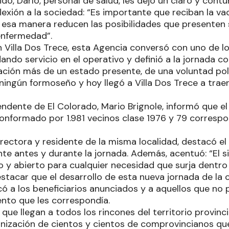
do, Darío, personal de salud, les dejó un claro y con
lexión a la sociedad: “Es importante que reciban la va
 esa manera reducen las posibilidades que presenten 
 enfermedad”.
en Villa Dos Trece, esta Agencia conversó con uno de 
ando servicio en el operativo y definió a la jornada 
ción más de un estado presente, de una voluntad pol
ningún formoseño y hoy llegó a Villa Dos Trece a trae
tendente de El Colorado, Mario Brignole, informó que e
onformado por 1.981 vecinos clase 1976 y 79 correspo
rectora y residente de la misma localidad, destacó el
nte antes y durante la jornada. Además, acentuó: “El 
to y abierto para cualquier necesidad que surja dentro
stacar que el desarrollo de esta nueva jornada de la
 a los beneficiarios anunciados y a aquellos que no p
nto que les correspondía.
que llegan a todos los rincones del territorio provinc
unización de cientos y cientos de comprovincianos que