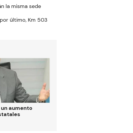
án la misma sede
y por último, Km 503
ó un aumento
statales