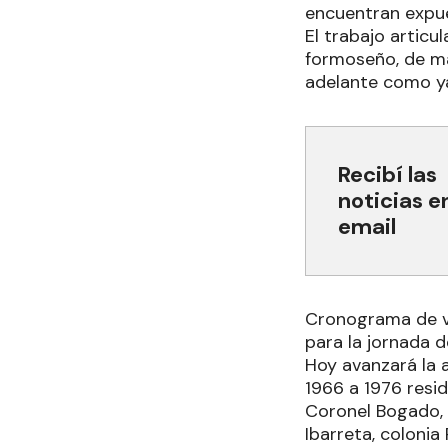
encuentran expue
El trabajo articu
formoseño, de ma
adelante como ya
Recibí las
noticias e
email
Cronograma de 
para la jornada 
Hoy avanzará la a
1966 a 1976 resi
Coronel Bogado, A
Ibarreta, colonia