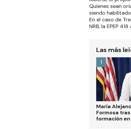
Quienes sean ori
siendo habilitado
En el caso de Tre
NRB, la EPEP 418 
Las más le
1
María Alejan
Formosa tras 
formación en