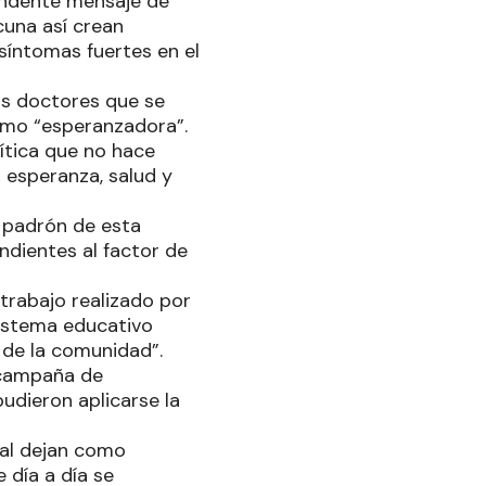
tundente mensaje de
cuna así crean
síntomas fuertes en el
los doctores que se
como “esperanzadora”.
ítica que no hace
r esperanza, salud y
l padrón de esta
ndientes al factor de
 trabajo realizado por
sistema educativo
 de la comunidad”.
 campaña de
udieron aplicarse la
ial dejan como
 día a día se