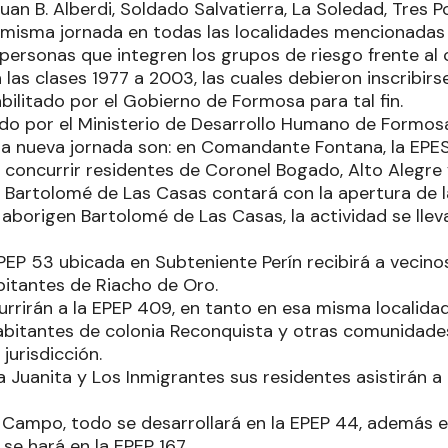
an B. Alberdi, Soldado Salvatierra, La Soledad, Tres 
misma jornada en todas las localidades mencionadas s
 personas que integren los grupos de riesgo frente al
las clases 1977 a 2003, las cuales debieron inscribirs
bilitado por el Gobierno de Formosa para tal fin.
do por el Ministerio de Desarrollo Humano de Formosa
la nueva jornada son: en Comandante Fontana, la EPES 
concurrir residentes de Coronel Bogado, Alto Alegre y
Bartolomé de Las Casas contará con la apertura de l
 aborigen Bartolomé de Las Casas, la actividad se llev
 EPEP 53 ubicada en Subteniente Perín recibirá a veci
bitantes de Riacho de Oro.
urrirán a la EPEP 409, en tanto en esa misma localida
habitantes de colonia Reconquista y otras comunidad
jurisdicción.
 Juanita y Los Inmigrantes sus residentes asistirán a
l Campo, todo se desarrollará en la EPEP 44, además e
 se hará en la EPEP 167.