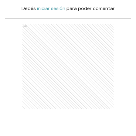
Debés
iniciar sesión
para poder comentar
Ads