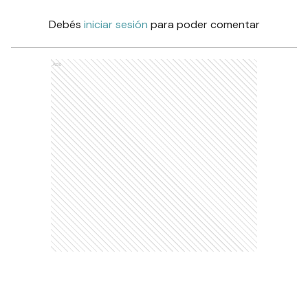
Debés
iniciar sesión
para poder comentar
Ads