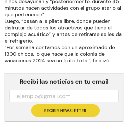
En tanto, el subdirector del lugar, el profesor
Nicolás Pintos, realzó una vez más la gran
participación de niños en un nuevo módulo de la
colonia, reconociendo que “ellos disfrutan de las
actividades realizadas y de la pileta libre”.
En cuanto al funcionamiento, recordó que “el
primer día de la semana, es decir el martes, se
lleva a cabo la revisión médica general”, en tanto
que “el miércoles se hace el control con los
odontólogos”.
Una vez finalizados los chequeos médicos, los
niños desayunan y “posteriormente, durante 45
minutos hacen actividades con el grupo etario al
que pertenecen”.
Luego, “pasan a la pileta libre, donde pueden
disfrutar de todos los atractivos que tiene el
complejo acuático” y antes de retirarse se les da
el refrigerio.
“Por semana contamos con un aproximado de
1300 chicos, lo que hace que la colonia de