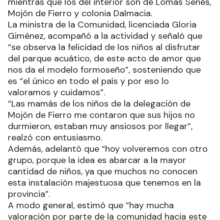
Comenzó el quinto módulo de la colonia de
vacaciones en el parque acuático 17 de Octubre,
destinada a niños de distintos barrios de la
ciudad capital y del interior, quienes participan en
esta iniciativa a través del programa Conociendo
mi provincia.
En esta oportunidad, esta propuesta ejecutada
por el Gobierno de la provincia de Formosa
alcanza a los residentes capitalinos de Nam-
Qom, Urbanización España y Lisbel Rivira,
mientras que los del interior son de Lomas Senés,
Mojón de Fierro y colonia Dalmacia.
La ministra de la Comunidad, licenciada Gloria
Giménez, acompañó a la actividad y señaló que
“se observa la felicidad de los niños al disfrutar
del parque acuático, de este acto de amor que
nos da el modelo formoseño”, sosteniendo que
es “el único en todo el país y por eso lo
valoramos y cuidamos”.