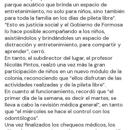
“Las mamás de los niños de la delegación de
Mojón de Fierro me contaron que sus hijos no
durmieron, estaban muy ansiosos por llegar”,
realzó con entusiasmo.
Además, adelantó que “hoy volveremos con otro
grupo, porque la idea es abarcar a la mayor
cantidad de niños, ya que muchos no conocen
esta instalación majestuosa que tenemos en la
provincia”.
A modo general, estimó que “hay mucha
valoración por parte de la comunidad hacia este
parque acuático que brinda un espacio de
entretenimiento, no solo para niños, sino también
para toda la familia en los días de pileta libre”.
“Esto es justicia social y el Gobierno de Formosa
lo hace posible acompañando a los niños,
asistiéndolos y brindándoles un espacio de
distracción y entretenimiento, para compartir y
aprender”, cerró.