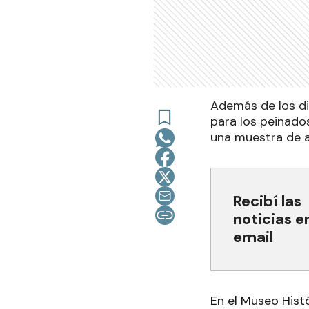
Además de los di
para los peinados
una muestra de ar
Recibí las
noticias e
email
En el Museo Histó