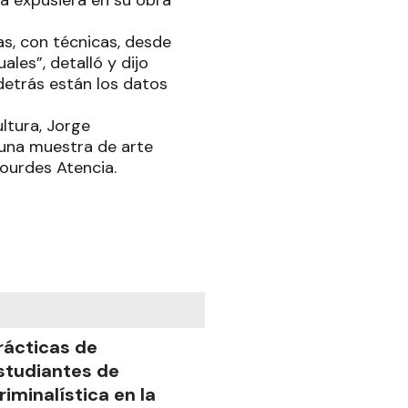
ta expusiera en su obra
s, con técnicas, desde
ales”, detalló y dijo
 detrás están los datos
ultura, Jorge
 una muestra de arte
 Lourdes Atencia.
rácticas de
studiantes de
riminalística en la