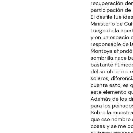
recuperación deno
participación de
El desfile fue i
Ministerio de Cul
Luego de la aper
y en un espacio e
responsable de l
Montoya ahondó m
sombrilla nace ba
bastante húmedo 
del sombrero o el
solares, diferen
cuenta esto, es 
este elemento qu
Además de los di
para los peinados
Sobre la muestra 
que ese nombre 
cosas y se me oc