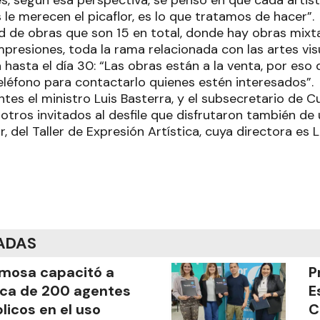
es, según esa perspectiva, se pensó en que cada artis
le merecen el picaflor, es lo que tratamos de hacer”.
d de obras que son 15 en total, donde hay obras mixta
impresiones, toda la rama relacionada con las artes visu
hasta el día 30: “Las obras están a la venta, por eso
teléfono para contactarlo quienes estén interesados”.
tes el ministro Luis Basterra, y el subsecretario de C
 otros invitados al desfile que disfrutaron también de
or, del Taller de Expresión Artística, cuya directora es
ADAS
mosa capacitó a
P
ca de 200 agentes
E
licos en el uso
C