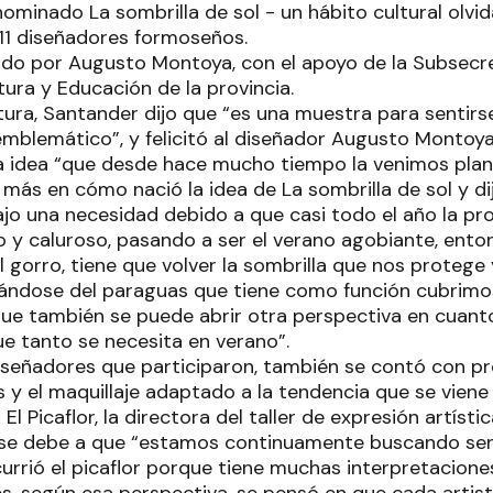
minado La sombrilla de sol - un hábito cultural olvid
 11 diseñadores formoseños.
deado por Augusto Montoya, con el apoyo de la Subsecre
tura y Educación de la provincia.
tura, Santander dijo que “es una muestra para sentirs
mblemático”, y felicitó al diseñador Augusto Montoya,
a idea “que desde hace mucho tiempo la venimos plani
ás en cómo nació la idea de La sombrilla de sol y dij
jo una necesidad debido a que casi todo el año la pro
y caluroso, pasando a ser el verano agobiante, ento
 gorro, tiene que volver la sombrilla que nos protege
ciándose del paraguas que tiene como función cubrimo
que también se puede abrir otra perspectiva en cuanto
e tanto se necesita en verano”.
señadores que participaron, también se contó con pro
 y el maquillaje adaptado a la tendencia que se viene
El Picaflor, la directora del taller de expresión artísti
se debe a que “estamos continuamente buscando sen
urrió el picaflor porque tiene muchas interpretacione