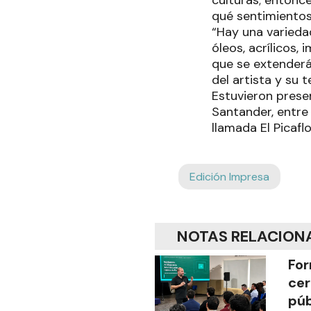
culturas; entonc
qué sentimientos 
“Hay una varieda
óleos, acrílicos, 
que se extenderá 
del artista y su 
Estuvieron presen
Santander, entre
llamada El Picafl
Edición Impresa
NOTAS RELACION
For
cer
púb