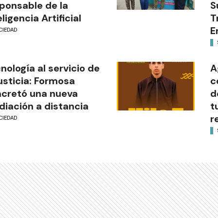
ponsable de la
S
eligencia Artificial
T
E
CIEDAD
nología al servicio de
A
justicia: Formosa
c
cretó una nueva
d
iación a distancia
t
r
CIEDAD