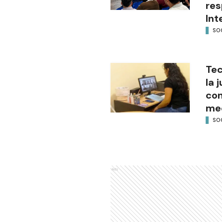
res
Int
SO
Tec
la 
con
med
SO
Ads