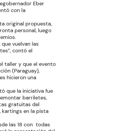
vicegobernador Eber
ontó con la
a original propuesta,
pronta personal, luego
remios.
 que vuelvan las
tes”, contó el
 taller y que el evento
ción (Paraguay),
es hicieron una
 que la iniciativa fue
remontar barriletes,
tas gratuitas del
kartings en la pista
sde las 18 con todas