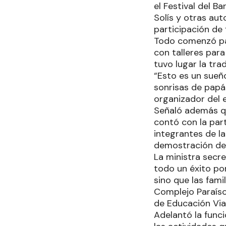
el Festival del B
Solís y otras aut
participación de 
Todo comenzó pas
con talleres para
tuvo lugar la tr
“Esto es un sueño
sonrisas de papás
organizador del 
Señaló además que
contó con la par
integrantes de l
demostración de 
La ministra secre
todo un éxito por
sino que las fami
Complejo Paraíso
de Educación Vial
Adelantó la func