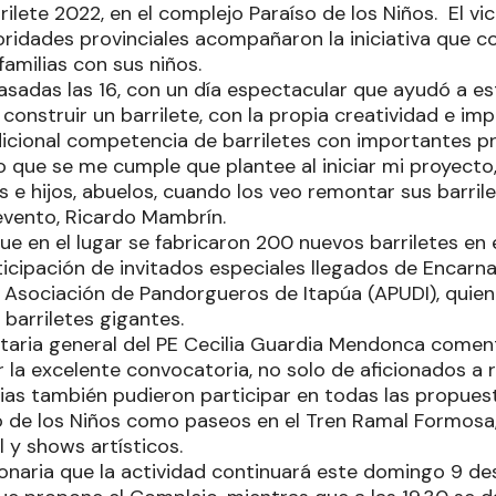
arrilete 2022, en el complejo Paraíso de los Niños. El 
oridades provinciales acompañaron la iniciativa que c
familias con sus niños.
adas las 16, con un día espectacular que ayudó a est
 construir un barrilete, con la propia creatividad e im
adicional competencia de barriletes con importantes p
 que se me cumple que plantee al iniciar mi proyecto,
 e hijos, abuelos, cuando los veo remontar sus barrile
evento, Ricardo Mambrín.
 en el lugar se fabricaron 200 nuevos barriletes en el
ticipación de invitados especiales llegados de Encarna
a Asociación de Pandorgueros de Itapúa (APUDI), quien
barriletes gigantes.
taria general del PE Cecilia Guardia Mendonca comentó
 la excelente convocatoria, no solo de aficionados a 
lias también pudieron participar en todas las propues
 de los Niños como paseos en el Tren Ramal Formosa, 
 y shows artísticos.
ionaria que la actividad continuará este domingo 9 de