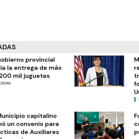
ADAS
Gobierno provincial
M
cia la entrega de más
r
200 mil juguetes
t
f
CIEDAD
U
Municipio capitalino
F
mó un convenio para
c
cticas de Auxiliares
p