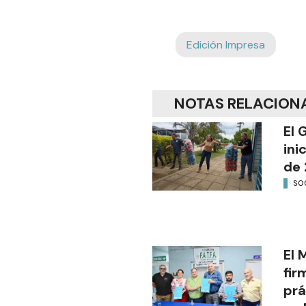
Edición Impresa
NOTAS RELACION
El 
ini
de 
SO
El 
fir
prá