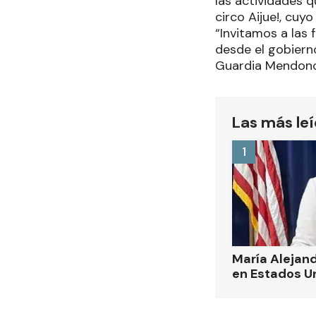
las actividades q
circo Aijue!, cuyo
“Invitamos a las
desde el gobierno
Guardia Mendonc
Las más le
1
María Alejand
en Estados U