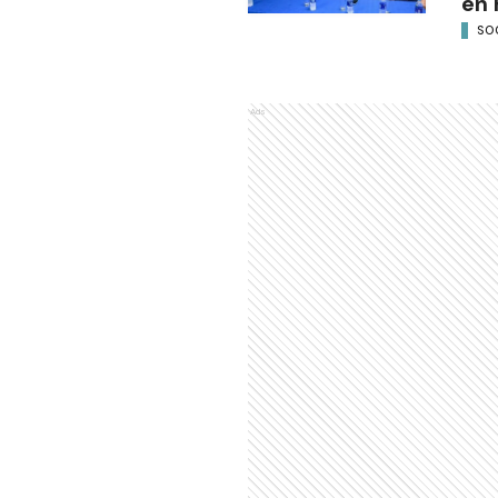
en 
SO
Ads