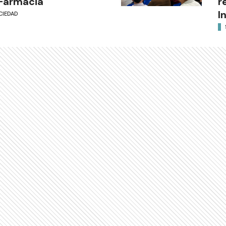
Farmacia
r
I
CIEDAD