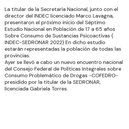
La titular de la Secretaría Nacional, junto con el
director del INDEC licenciado Marco Lavagna,
presentaron el próximo inicio del Séptimo
Estudio Nacional en Población de 17 a 65 años
Sobre Consumo de Sustancias Psicoactivas (
INDEC-SEDRONAR 2022) En dicho estudio
estarán representadas la población de todas las
provincias.
Ayer se llevó a cabo un nuevo encuentro nacional
del Consejo Federal de Políticas Integrales sobre
Consumo Problemático de Drogas -COFEDRO-
presidido por la titular de la SEDRONAR,
licenciada Gabriela Torres.
Por su parte, la titular de la Secretaría Nacional,
junto con el director del INDEC licenciado Marco
Lavagna, presentaron el próximo inicio del
Séptimo estudio nacional en población de 17 a 65
años sobre consumo de sustancias psicoactivas
( INDEC-SEDRONAR 2022) En dicho estudio