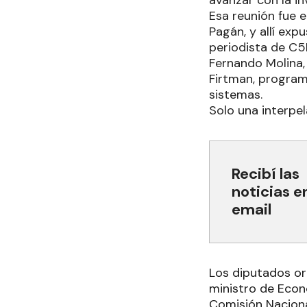
avanzar con la i
Esa reunión fue 
Pagán, y allí exp
periodista de C5
Fernando Molina, 
Firtman, program
sistemas.
Solo una interpe
Recibí las
noticias e
email
Los diputados or
ministro de Econo
Comisión Nacional