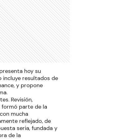
 presenta hoy su
o incluye resultados de
inance, y propone
ma.
es. Revisión,
 formó parte de la
l con mucha
amente reflejado, de
esta seria, fundada y
ra de la