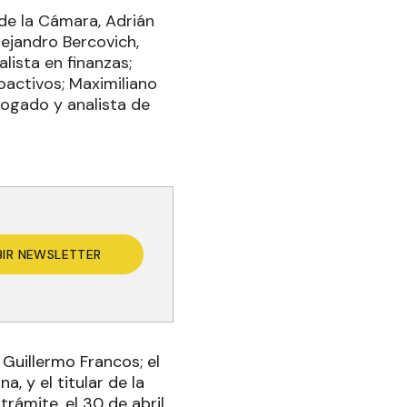
de la Cámara, Adrián
lejandro Bercovich,
lista en finanzas;
oactivos; Maximiliano
bogado y analista de
BIR NEWSLETTER
Guillermo Francos; el
, y el titular de la
rámite, el 30 de abril