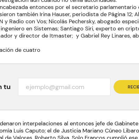
nvestigación aun cuando no tenía autoridades.
encabezada entonces por el secretario parlamentario 
usieron también Irina Hauser, periodista de Página 12; A
N y Radio con Vos; Nicolás Pechersky, abogado especia
ingeniero en Sistemas; Santiago Siri, experto en cript
ador y director de Itmaster; y Gabriel Rey Linares, a
lación de cuatro
n tu
RECI
denaron interpelaciones al entonces jefe de Gabinete 
mía Luis Caputo; el de Justicia Mariano Cúneo Libarona
 de Valores, Roberto Silva. Solo Francos cumplió ese t