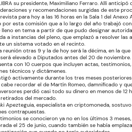
RA su presidente, Maximiliano Ferraro. Allí anticipó q
nsideraciones y recomendaciones surgidas de este proc
revista para hoy a las 16 horas en la Sala 1 del Anexo A
 por esta comisión que a lo largo del año trabajó con 
lleno en tema a partir de que pudo designar autorida
a a instancias del pleno, que emplazó a resolver las 
e un sistema votado en el recinto.
a reunión otras 9 y la de hoy será la décima, en la qu
e será elevado a Diputados antes del 20 de noviembre.
uenta con 10 cuerpos que incluyen actas, testimonio
mes técnicos y dictámenes.
stigó activamente durante los tres meses posteriores.
 cabe recordar el de Martín Romeo, damnificado y quer
nversores perdió casi todo su dinero en menos de 12 h
retirados del mercado.
aki Apezteguia, especialista en criptomoneda, sostuvo
nes contrapuestas.
stimonios se conocieron ya no en los últimos 3 meses, 
brada el 25 de junio, cuando también se había emplaza