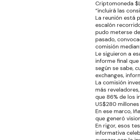
Criptomoneda $LIB
“incluirá las co
La reunión está p
escalón recorrido
pudo meterse de 
pasado, convocad
comisión mediant
Le siguieron a es
informe final qu
según se sabe, c
exchanges, infor
La comisión inve
más reveladores,
que 86% de los i
US$280 millones 
En ese marco, Iñ
que generó visio
En rigor, esos te
informativa cele