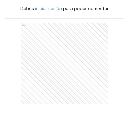
Debés
iniciar sesión
para poder comentar
Ads