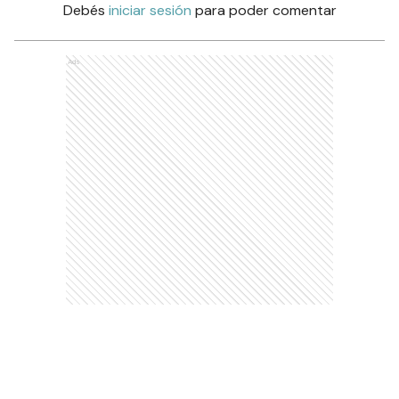
Debés
iniciar sesión
para poder comentar
Ads