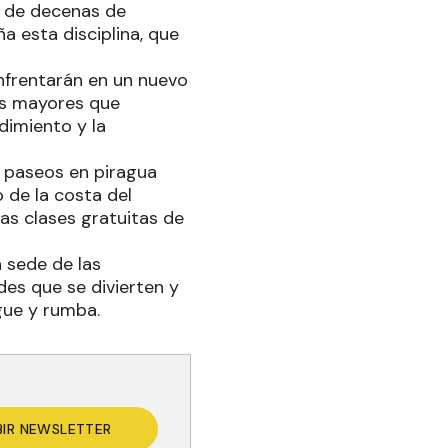
n de decenas de
a esta disciplina, que
enfrentarán en un nuevo
os mayores que
dimiento y la
s paseos en piragua
o de la costa del
las clases gratuitas de
á sede de las
des que se divierten y
gue y rumba.
BIR NEWSLETTER