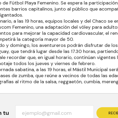
 de Fútbol Playa Femenino. Se espera la participació
ntes barrios capitalinos, junto al público que acompañ
igantados.
ario, a las 19 horas, equipos locales y del Chaco se 
com Femenino, una adaptación del vóley para adult
tos para mejorar la capacidad cardiovascular, el ren
petirá la categoría mayor de 50.
ado y domingo, los aventureros podrán disfrutar de lo
guay, que tendrá lugar desde las 17.30 horas, partiend
le recordar que, en igual horario, continúan vigentes 
otaje todos los jueves y viernes de febrero.
jornada sabatina, a las 19 horas, el Mástil Municipal ser
clases de zumba, que reúne a vecinos de todas las eda
rafías al ritmo de la salsa, reggaetón, cumbia, meren
n tu
RECI