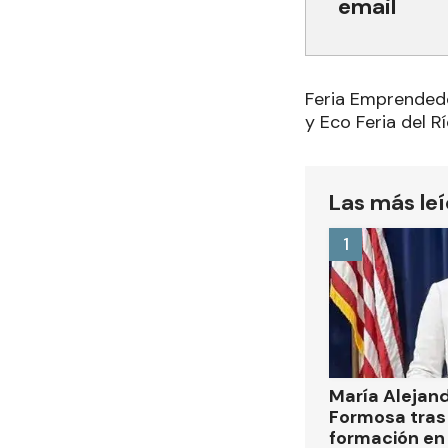
email
Feria Emprended
y Eco Feria del R
Las más le
1
María Alejan
Formosa tras 
formación en