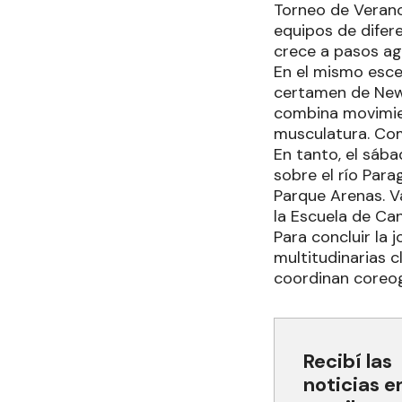
Torneo de Verano
equipos de difere
crece a pasos ag
En el mismo escen
certamen de New
combina movimien
musculatura. Com
En tanto, el sáb
sobre el río Para
Parque Arenas. Va
la Escuela de Can
Para concluir la 
multitudinarias 
coordinan coreog
Recibí las
noticias e