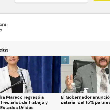
ora
ío
ídas
2
dra Mareco regresó a
El Gobernador anunci
tres años de trabajo y
salarial del 15% para e
 Estados Unidos