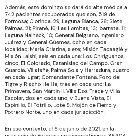
Además, este domingo se dará de alta médica a
742 pacientes recuperados que son, 519 de
Formosa; Clorinda, 29; Laguna Blanca, 28; Siete
Palmas, 21; Pirané, 16; Las Lomitas, 13; Ibarreta, 11;
Laguna Naineck, 10; General Belgrano, Ingeniero
Juárez y General Güemes, ocho en cada
localidad; María Cristina, siete; Misión Tacaaglé y
Misión Laishi, seis en cada una; Los Chiriguanos,
cinco; El Colorado, Estanislao del Campo, Gran
Guardia, Villafañe, Palma Sola y Herradura, cuatro
en cada lugar; Comandante Fontana, Pozo del
Tigre y Riacho He He, tres en cada uno; La
Primavera, San Martin II, Villa Dos Trece y Villa
Escolar, dos en cada uno; y Buena Vista, El
Espinillo, El Potrillo, Lote 8, Mojón de Fierro y
Potrero Norte, uno en cada jurisdicción.
En ese contexto, al 6 de junio de 2021, en la
provincia de Formosa se diagnosticaron 36.304