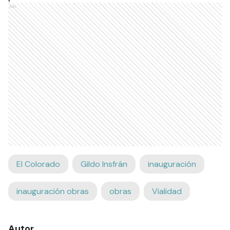
Ads
El Colorado
Gildo Insfrán
inauguración
inauguración obras
obras
Vialidad
Autor