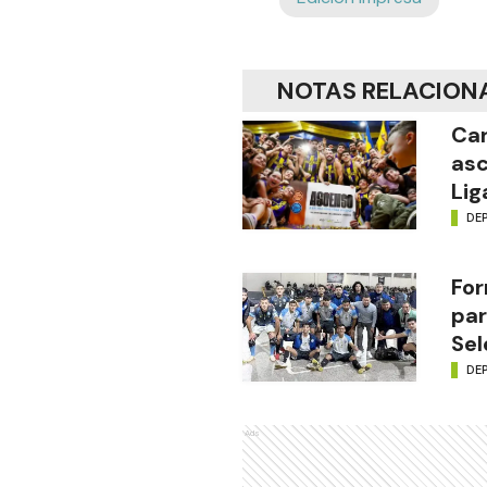
NOTAS RELACION
Car
asc
Lig
DE
For
par
Sel
DE
Ads