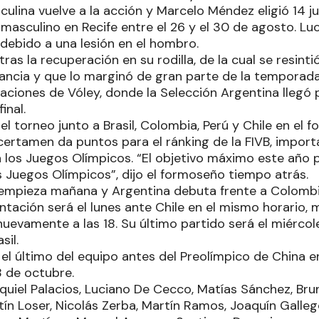
culina vuelve a la acción y Marcelo Méndez eligió 14 
masculino en Recife entre el 26 y el 30 de agosto. Lu
 debido a una lesión en el hombro.
tras la recuperación en su rodilla, de la cual se resint
rancia y que lo marginó de gran parte de la temporada
Naciones de Vóley, donde la Selección Argentina llegó
final.
el torneo junto a Brasil, Colombia, Perú y Chile en el
certamen da puntos para el ránking de la FIVB, import
a los Juegos Olímpicos. “El objetivo máximo este año p
os Juegos Olímpicos”, dijo el formoseño tiempo atrás.
mpieza mañana y Argentina debuta frente a Colombia
ntación será el lunes ante Chile en el mismo horario, 
nuevamente a las 18. Su último partido será el miérco
sil.
el último del equipo antes del Preolímpico de China e
8 de octubre.
uiel Palacios, Luciano De Cecco, Matías Sánchez, Bru
ín Loser, Nicolás Zerba, Martín Ramos, Joaquín Gallego