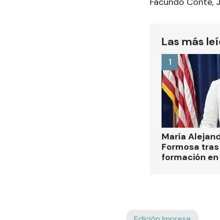
Facundo Conte, J
Las más le
1
María Alejan
Formosa tras 
formación en
Edición Impresa