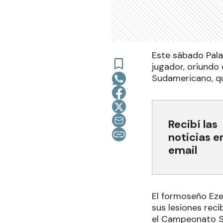
Este sábado Palac
jugador, oriundo
Sudamericano, qu
Recibí las
noticias e
email
El formoseño Eze
sus lesiones rec
el Campeonato S