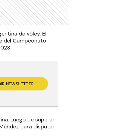
entina de vóley. El
rte del Campeonato
2023.
BIR NEWSLETTER
tina. Luego de superar
o Méndez para disputar