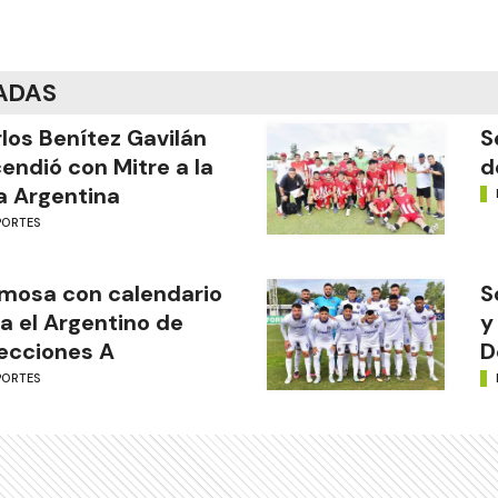
ADAS
los Benítez Gavilán
S
endió con Mitre a la
d
a Argentina
PORTES
mosa con calendario
S
a el Argentino de
y
ecciones A
D
PORTES