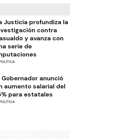
a Justicia profundiza la
nvestigación contra
asualdo y avanza con
na serie de
mputaciones
POLÍTICA
l Gobernador anunció
n aumento salarial del
5% para estatales
POLÍTICA