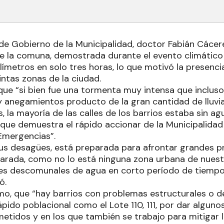
de Gobierno de la Municipalidad, doctor Fabián Cácere
la comuna, demostrada durante el evento climático 
límetros en solo tres horas, lo que motivó la presenci
tintas zonas de la ciudad.
que “si bien fue una tormenta muy intensa que incluso
y anegamientos producto de la gran cantidad de lluvi
, la mayoría de las calles de los barrios estaba sin ag
lo que demuestra el rápido accionar de la Municipalid
Emergencias”.
sus desagües, está preparada para afrontar grandes pr
arada, como no lo está ninguna zona urbana de nuestr
es descomunales de agua en corto período de tiempo
ó.
, que “hay barrios con problemas estructurales o de
pido poblacional como el Lote 110, 111, por dar alguno
tidos y en los que también se trabajo para mitigar l