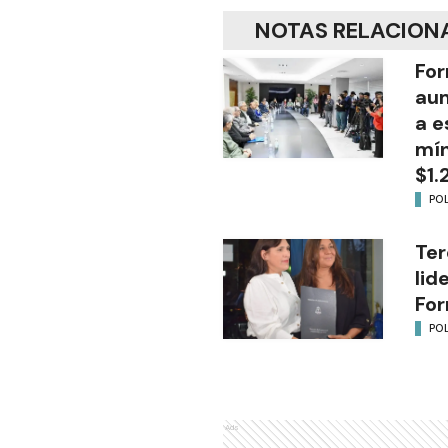
NOTAS RELACION
For
aum
a e
mín
$1.
POL
Ter
lid
Fo
POL
Ads