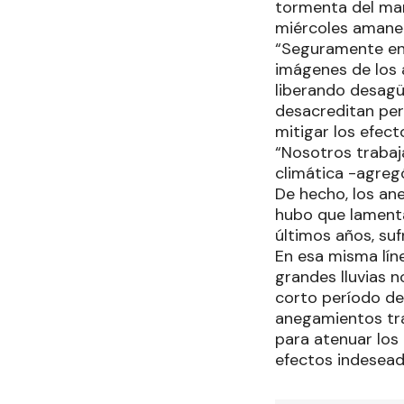
tormenta del mar
miércoles amanec
“Seguramente en 
imágenes de los
liberando desagü
desacreditan per
mitigar los efect
“Nosotros trabaj
climática -agreg
De hecho, los an
hubo que lamenta
últimos años, suf
En esa misma lín
grandes lluvias n
corto período de
anegamientos tra
para atenuar los
efectos indesead