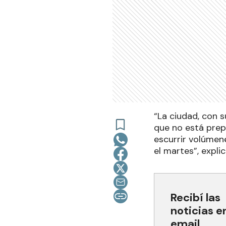
“La ciudad, con 
que no está prep
escurrir volúmen
el martes”, expli
Recibí las
noticias e
email