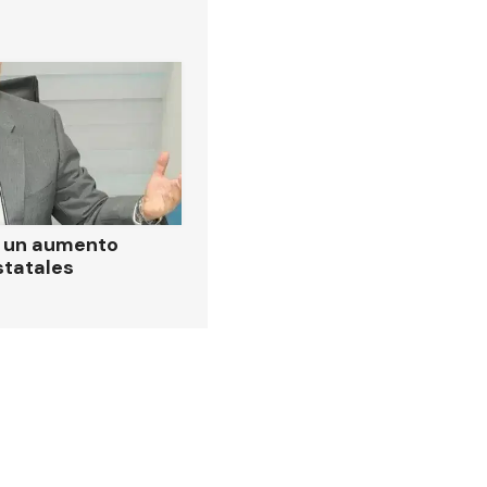
ó un aumento
statales