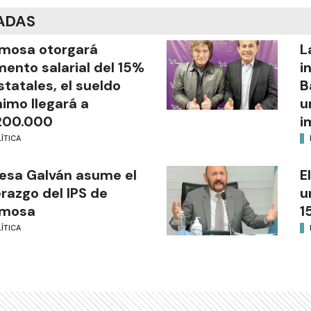
ADAS
mosa otorgará
L
ento salarial del 15%
i
statales, el sueldo
B
imo llegará a
u
200.000
i
ÍTICA
esa Galván asume el
E
erazgo del IPS de
u
rmosa
1
ÍTICA