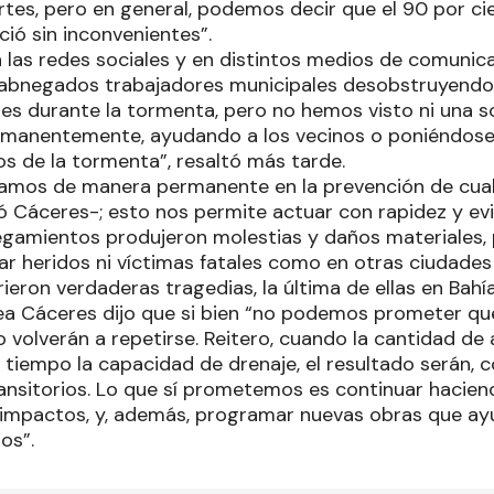
tes, pero en general, podemos decir que el 90 por cien
ió sin inconvenientes”.
las redes sociales y en distintos medios de comunica
 abnegados trabajadores municipales desobstruyend
es durante la tormenta, pero no hemos visto ni una s
manentemente, ayudando a los vecinos o poniéndose 
os de la tormenta”, resaltó más tarde.
amos de manera permanente en la prevención de cual
ó Cáceres-; esto nos permite actuar con rapidez y evi
egamientos produjeron molestias y daños materiales, 
r heridos ni víctimas fatales como en otras ciudades 
rieron verdaderas tragedias, la última de ellas en Bahía
ea Cáceres dijo que si bien “no podemos prometer qu
o volverán a repetirse. Reitero, cuando la cantidad de
 tiempo la capacidad de drenaje, el resultado serán, 
nsitorios. Lo que sí prometemos es continuar hacien
 impactos, y, además, programar nuevas obras que ayu
os”.