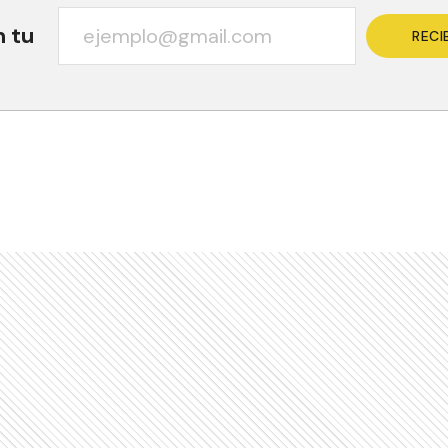
n tu
RECI