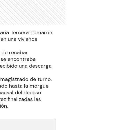
saría Tercera, tomaron
en una vivienda
o de recabar
s se encontraba
 recibido una descarga
l magistrado de turno.
dado hasta la morgue
causal del deceso
z finalizadas las
ión.