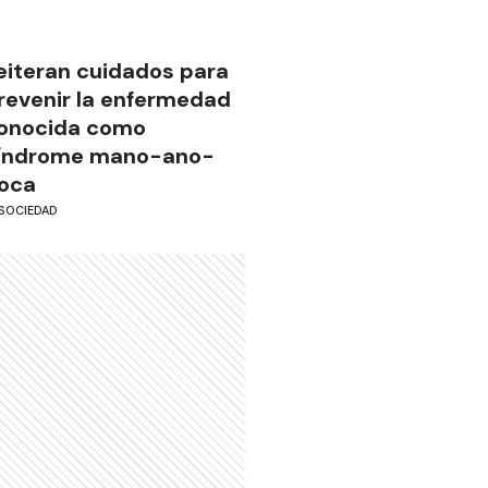
eiteran cuidados para
revenir la enfermedad
onocida como
índrome mano-ano-
oca
SOCIEDAD