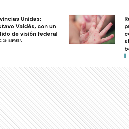
vincias Unidas:
R
tavo Valdés, con un
p
ido de visión federal
c
s
CIÓN IMPRESA
b