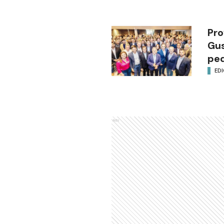
Pro
Gus
ped
EDI
Ads