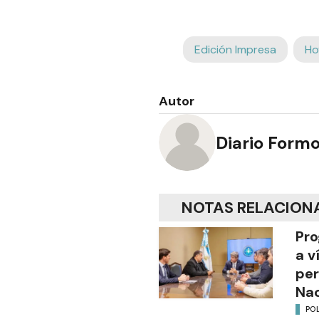
Edición Impresa
Ho
Autor
Diario Form
NOTAS RELACION
Pro
a v
per
Nac
POL