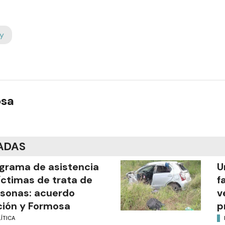
y
osa
ADAS
grama de asistencia
U
íctimas de trata de
f
sonas: acuerdo
v
ión y Formosa
p
ÍTICA