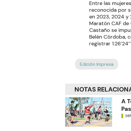
Entre las mujere
reconocida por su
en 2023, 2024 y 2
Maratón CAF de C
Castaño se impus
Belén Córdoba, c
registrar 1:26’24’’
Edición Impresa
NOTAS RELACION
A T
Pas
DE