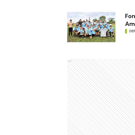
Fon
Amé
DE
Ads