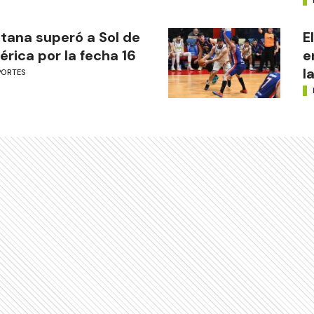
tana superó a Sol de
E
rica por la fecha 16
e
l
PORTES