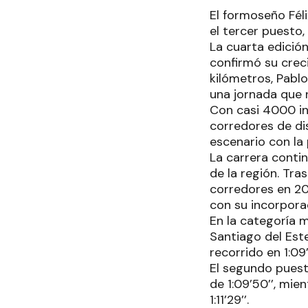
El formoseño Féli
el tercer puesto, 
La cuarta edición
confirmó su creci
kilómetros, Pabl
una jornada que r
Con casi 4000 ins
corredores de di
escenario con la
La carrera cont
de la región. Tra
corredores en 20
con su incorporac
En la categoría m
Santiago del Est
recorrido en 1:09
El segundo puest
de 1:09’50’’, mi
1:11’29’’.