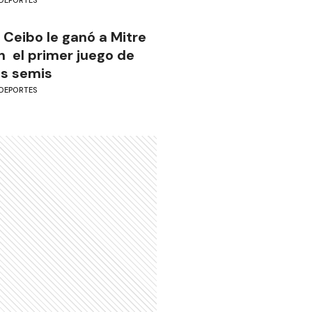
DEPORTES
l Ceibo le ganó a Mitre
n el primer juego de
as semis
DEPORTES