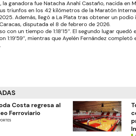
s, la ganadora fue Natacha Anahí Castaño, nacida en M
s triunfos en los 42 kilómetros de la Maratón Interna
025. Además, llegó a La Plata tras obtener un podio i
aracas, disputada el 8 de febrero de 2026.
o con un tiempo de 1:18’15’’. El segundo lugar quedó
on 1:19’59’’, mientras que Ayelén Fernández completó 
.
ADAS
oda Costa regresa al
T
eo Ferroviario
c
p
PORTES
I