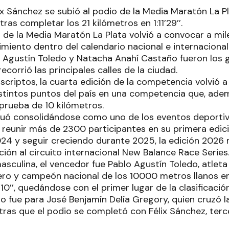
x Sánchez se subió al podio de la Media Maratón La Pla
tras completar los 21 kilómetros en 1:11’29’’.
 de la Media Maratón La Plata volvió a convocar a mil
miento dentro del calendario nacional e internacional.
o Agustín Toledo y Natacha Anahí Castaño fueron los
ecorrió las principales calles de la ciudad.
criptos, la cuarta edición de la competencia volvió a 
stintos puntos del país en una competencia que, ade
 prueba de 10 kilómetros.
inuó consolidándose como uno de los eventos deporti
s reunir más de 2300 participantes en su primera edic
24 y seguir creciendo durante 2025, la edición 2026
ión al circuito internacional New Balance Race Series
asculina, el vencedor fue Pablo Agustín Toledo, atlet
ero y campeón nacional de los 10000 metros llanos e
’10’’, quedándose con el primer lugar de la clasificació
o fue para José Benjamín Delía Gregory, quien cruzó 
entras que el podio se completó con Félix Sánchez, te