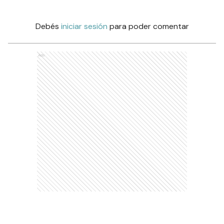
Debés
iniciar sesión
para poder comentar
Ads