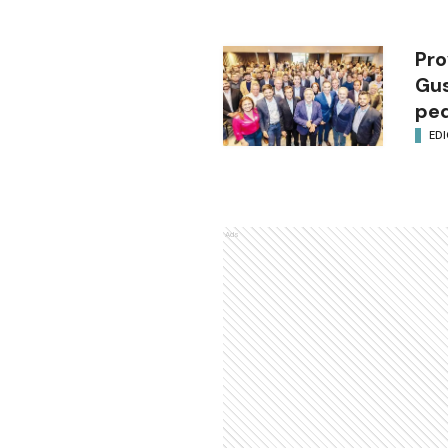
Pro
Gus
ped
EDI
Ads