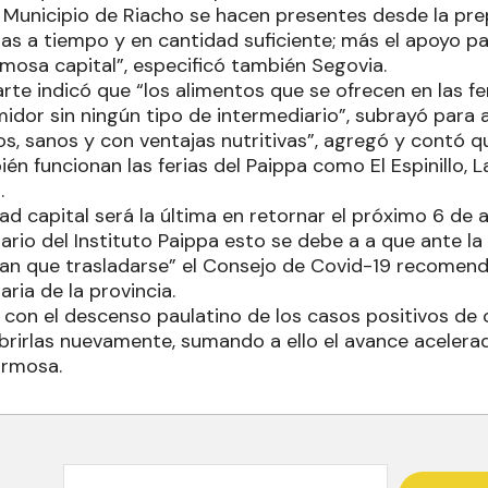
l Municipio de Riacho se hacen presentes desde la prep
as a tiempo y en cantidad suficiente; más el apoyo pa
mosa capital”, especificó también Segovia.
rte indicó que “los alimentos que se ofrecen en las fe
midor sin ningún tipo de intermediario”, subrayó para
s, sanos y con ventajas nutritivas”, agregó y contó 
ién funcionan las ferias del Paippa como El Espinillo, 
.
dad capital será la última en retornar el próximo 6 de
nario del Instituto Paippa esto se debe a a que ante 
an que trasladarse” el Consejo de Covid-19 recomenda
aria de la provincia.
 con el descenso paulatino de los casos positivos de c
brirlas nuevamente, sumando a ello el avance aceler
ormosa.