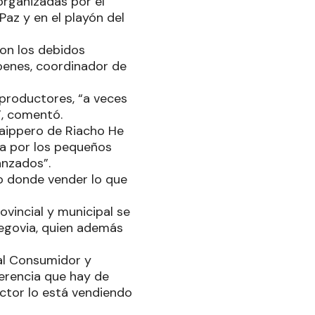
organizadas por el
Paz y en el playón del
con los debidos
oenes, coordinador de
productores, “a veces
”, comentó.
paippero de Riacho He
ía por los pequeños
anzados”.
o donde vender lo que
vincial y municipal se
 Segovia, quien además
al Consumidor y
ferencia que hay de
uctor lo está vendiendo