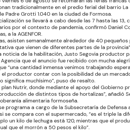
 viernes 6 de agosto se retomarán las ferias francas 
onan tradicionalmente en el predio ferial del barrio La 
le Padre Grotti 1.040 en la ciudad de Formosa.
cialización se llevará a cabo desde las 7 hasta las 13, 
arios por el contexto de pandemia, confirmó Daniel C
ras, a la AGENFOR.
rias, asisten semanalmente alrededor de 40 pequeños 
ativa que vienen de diferentes partes de la provincia
a noticia de la habilitación, Justo Segovia productor 
a Agencia que el anuncio fue recibido con mucha alegr
que “una cantidad inmensa venimos trabajando esper
 el productor contar con la posibilidad de un mercad
 significa muchísimo”, puso de resalto.
 plan Nutrir, donde mediante el apoyo del Gobierno pro
 producción de distintos tipos de hortalizas”, añadió
oberanía alimentaria formoseña.
ese programa a cargo de la Subsecretaría de Defensa 
 si se compara con el supermercado, “es el triple la di
plo un kilo de lechuga está 120, mientras que el prod
gual que el morrón a 50 pesos el kilo”.