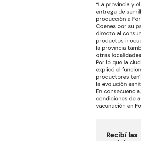
“La provincia y e
entrega de semill
producción a For
Coenes por su pa
directo al consu
productos inocuo
la provincia tamb
otras localidades
Por lo que la ciu
explicó el funcio
productores tení
la evolución sanit
En consecuencia,
condiciones de a
vacunación en F
Recibí las