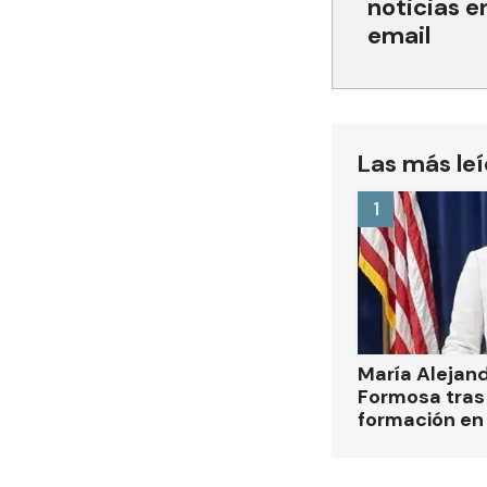
noticias e
email
Las más le
1
María Alejan
Formosa tras 
formación en