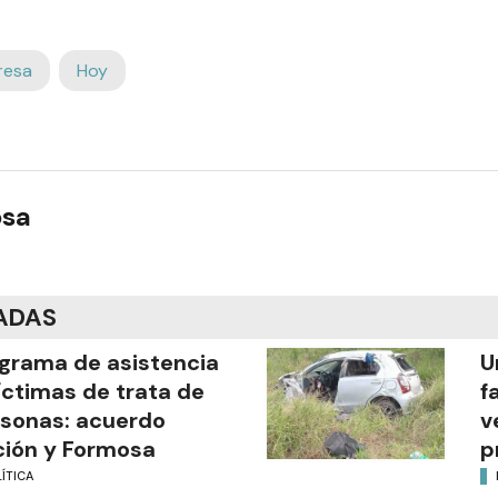
resa
Hoy
osa
ADAS
grama de asistencia
U
íctimas de trata de
f
sonas: acuerdo
v
ión y Formosa
p
ÍTICA