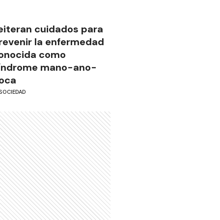
eiteran cuidados para
revenir la enfermedad
onocida como
índrome mano-ano-
oca
SOCIEDAD