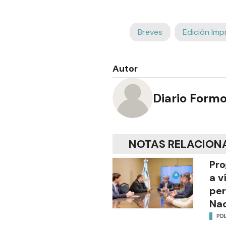
Breves
Edición Imp
Autor
Diario Form
NOTAS RELACION
Pro
a v
per
Nac
POL