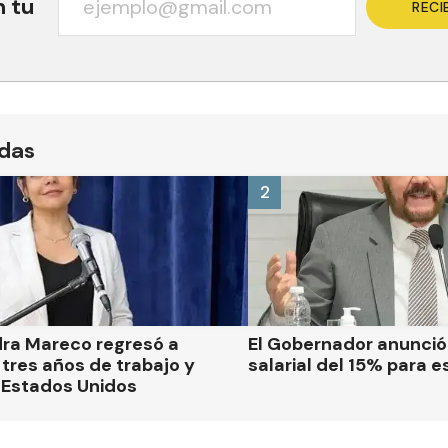
n tu
RECI
ídas
2
dra Mareco regresó a
El Gobernador anunci
tres años de trabajo y
salarial del 15% para e
 Estados Unidos