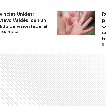
vincias Unidas:
R
tavo Valdés, con un
p
ido de visión federal
c
s
CIÓN IMPRESA
b