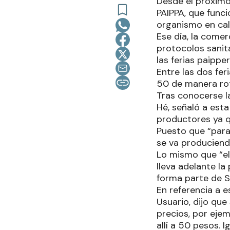
Desde el próximo
PAIPPA, que funci
organismo en cal
Ese día, la comer
protocolos sanit
las ferias paippe
Entre las dos fe
50 de manera rot
Tras conocerse l
Hé, señaló a est
productores ya 
Puesto que “para
se va produciendo
Lo mismo que “el
lleva adelante la
forma parte de S
En referencia a 
Usuario, dijo que
precios, por ejem
allí a 50 pesos. I