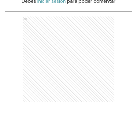
Debés
iniciar sesión
para poder comentar
Ads