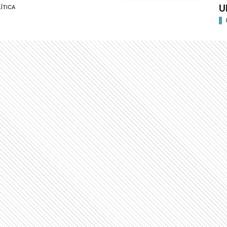
U
ÍTICA