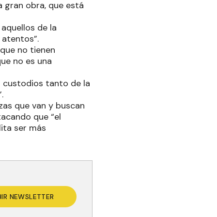
 gran obra, que está
 aquellos de la
 atentos”.
 que no tienen
que no es una
on custodios tanto de la
.
rzas que van y buscan
tacando que “el
lita ser más
BIR NEWSLETTER