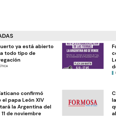
ADAS
puerto ya está abierto
F
a todo tipo de
c
vegación
L
d
ÍTICA
Vaticano confirmó
C
 el papa León XIV
l
itará la Argentina del
q
l 11 de noviembre
a