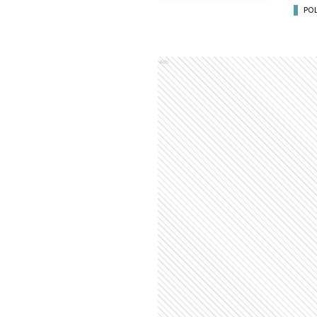
POL
Ads