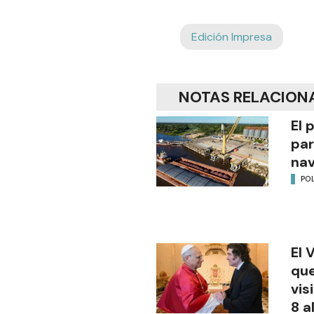
Edición Impresa
NOTAS RELACION
El 
par
na
POL
El 
que
vis
8 a