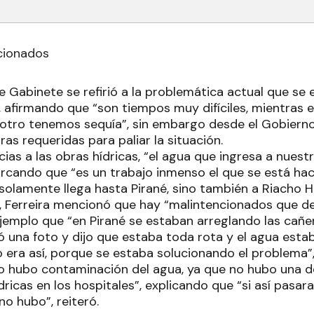
cionados
e Gabinete se refirió a la problemática actual que se 
, afirmando que “son tiempos muy difíciles, mientras 
l otro tenemos sequía”, sin embargo desde el Gobierno
ras requeridas para paliar la situación.
ias a las obras hídricas, “el agua que ingresa a nuestro
arcando que “es un trabajo inmenso el que se está hac
solamente llega hasta Pirané, sino también a Riacho He
, Ferreira mencionó que hay “malintencionados que des
ejemplo que “en Pirané se estaban arreglando las cañería
ó una foto y dijo que estaba toda rota y el agua esta
 era así, porque se estaba solucionando el problema”,
no hubo contaminación del agua, ya que no hubo una 
icas en los hospitales”, explicando que “si así pasar
o hubo”, reiteró.