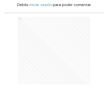
Debés
iniciar sesión
para poder comentar
Ads