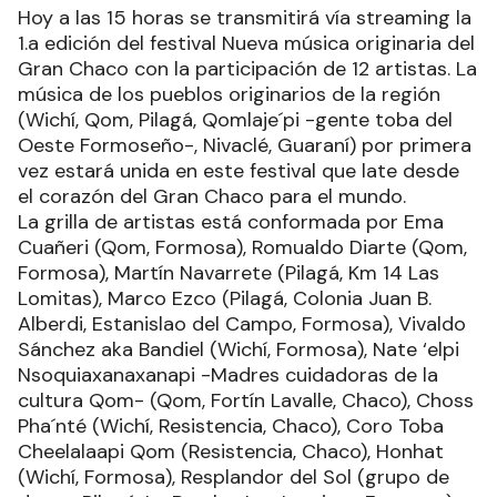
Hoy a las 15 horas se transmitirá vía streaming la
1.a edición del festival Nueva música originaria del
Gran Chaco con la participación de 12 artistas. La
música de los pueblos originarios de la región
(Wichí, Qom, Pilagá, Qomlaje´pi -gente toba del
Oeste Formoseño-, Nivaclé, Guaraní) por primera
vez estará unida en este festival que late desde
el corazón del Gran Chaco para el mundo.
La grilla de artistas está conformada por Ema
Cuañeri (Qom, Formosa), Romualdo Diarte (Qom,
Formosa), Martín Navarrete (Pilagá, Km 14 Las
Lomitas), Marco Ezco (Pilagá, Colonia Juan B.
Alberdi, Estanislao del Campo, Formosa), Vivaldo
Sánchez aka Bandiel (Wichí, Formosa), Nate ‘elpi
Nsoquiaxanaxanapi -Madres cuidadoras de la
cultura Qom- (Qom, Fortín Lavalle, Chaco), Choss
Pha´nté (Wichí, Resistencia, Chaco), Coro Toba
Cheelalaapi Qom (Resistencia, Chaco), Honhat
(Wichí, Formosa), Resplandor del Sol (grupo de