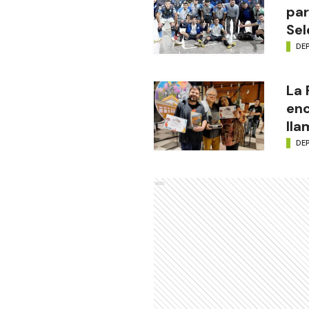
par
Sel
DE
La
enc
lla
DE
Ads