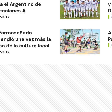
a el Argentino de
y
ecciones A
D
PORTES
 Formoseñada
A
endió una vez más la
P
ma de la cultura local
PORTES