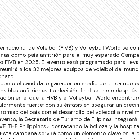
ernacional de Voleibol (FIVB) y Volleyball World se co
ipinas como país anfitrión para el muy esperado Camp
no FIVB en 2025. El evento está programado para llevar
reunirá a los 32 mejores equipos de voleibol del mun
onato.
ió como el candidato ganador en medio de un campo
sibles anfitriones. La decisión final se tomó después
ción en el que la FIVB y el Volleyball World encontra
icularmente fuerte; con su énfasis en asegurar un crec
omiso del país con el desarrollo del voleibol a nivel m
vento, la Secretaría de Turismo de Filipinas integrar
 THE Philippines», destacando la belleza y la hospita
. Esta campaña servirá como un elemento clave en la p