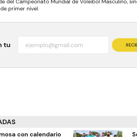
de del Campeonato Mundial de Voleibol Masculino, si
de primer nivel.
n tu
RECI
ADAS
mosa con calendario
S