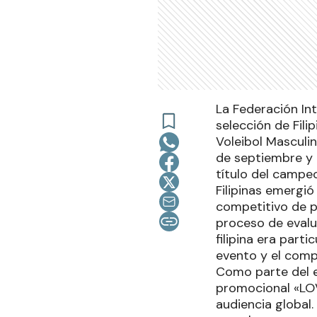
La Federación Int
selección de Fil
Voleibol Masculi
de septiembre y 
título del campe
Filipinas emerg
competitivo de po
proceso de evalua
filipina era part
evento y el compr
Como parte del e
promocional «LOVE
audiencia global