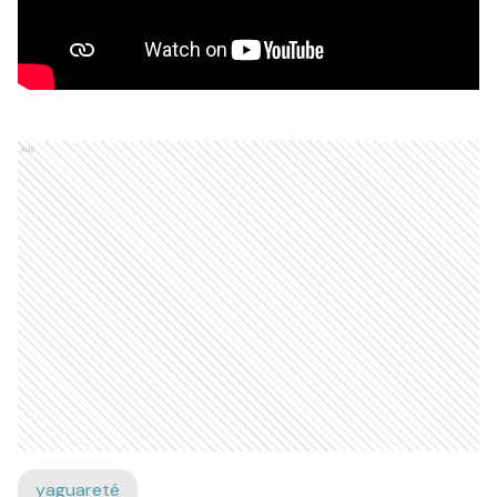
Ads
yaguareté