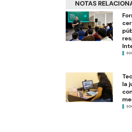
NOTAS RELACION
For
cer
púb
res
Int
SO
Tec
la 
con
med
SO