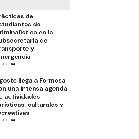
rácticas de
studiantes de
riminalística en la
ubsecretaría de
ransporte y
mergencia
SOCIEDAD
gosto llega a Formosa
on una intensa agenda
e actividades
urísticas, culturales y
ecreativas
SOCIEDAD