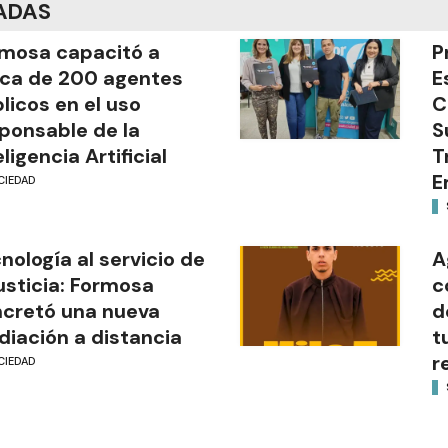
ADAS
mosa capacitó a
P
ca de 200 agentes
E
licos en el uso
C
ponsable de la
S
eligencia Artificial
T
E
CIEDAD
nología al servicio de
A
justicia: Formosa
c
cretó una nueva
d
iación a distancia
t
r
CIEDAD