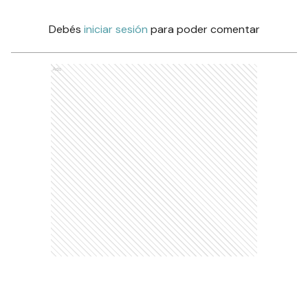
Debés
iniciar sesión
para poder comentar
Ads