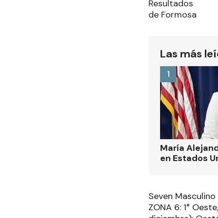
Resultados
de Formosa
Las más le
1
María Alejand
en Estados U
Seven Masculino
ZONA 6: 1° Oeste