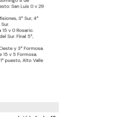
(domingo 8 de
sto: San Luis 0 v 29
siones, 3° Sur, 4°
 Sur.
15 v 0 Rosario.
 Sur. Final 5°,
 Oeste y 3° Formosa.
e 15 v 5 Formosa.
° puesto, Alto Valle