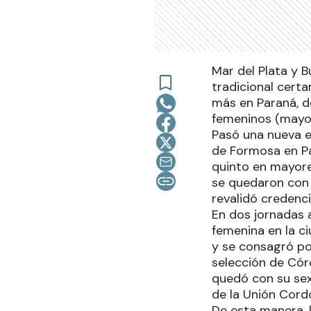
Mar del Plata y 
tradicional cert
más en Paraná, d
femeninos (mayore
Pasó una nueva e
de Formosa en Par
quinto en mayores
se quedaron con 
revalidó credenc
En dos jornadas a
femenina en la ci
y se consagró po
selección de Cór
quedó con su se
de la Unión Cord
De esta manera, 