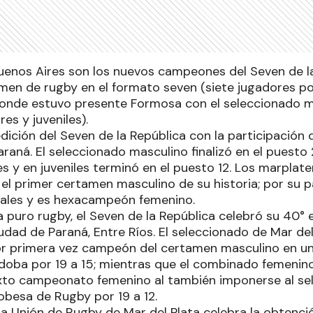
Buenos Aires son los nuevos campeones del Seven de la
amen de rugby en el formato seven (siete jugadores po
onde estuvo presente Formosa con el seleccionado m
s y juveniles).
dición del Seven de la República con la participación 
aná. El seleccionado masculino finalizó en el puesto 
 y en juveniles terminó en el puesto 12. Los marplate
el primer certamen masculino de su historia; por su p
iales y es hexacampeón femenino.
 puro rugby, el Seven de la República celebró su 40° 
udad de Paraná, Entre Ríos. El seleccionado de Mar del
r primera vez campeón del certamen masculino en una
doba por 19 a 15; mientras que el combinado femenin
xto campeonato femenino al también imponerse al se
obesa de Rugby por 19 a 12.
la Unión de Rugby de Mar del Plata celebra la obtenci