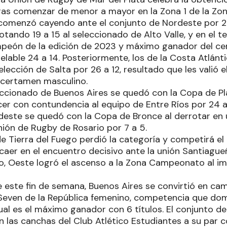
tras comenzar de menor a mayor en la Zona 1 de la Z
comenzó cayendo ante el conjunto de Nordeste por 24
tando 19 a 15 al seleccionado de Alto Valle, y en el te
peón de la edición de 2023 y máximo ganador del ce
pelable 24 a 14. Posteriormente, los de la Costa Atlán
elección de Salta por 26 a 12, resultado que les valió el
 certamen masculino.
eccionado de Buenos Aires se quedó con la Copa de Pl
er con contundencia al equipo de Entre Ríos por 24 a 
deste se quedó con la Copa de Bronce al derrotar en
nión de Rugby de Rosario por 7 a 5.
e Tierra del Fuego perdió la categoría y competirá el
caer en el encuentro decisivo ante la unión Santiagu
, Oeste logró el ascenso a la Zona Campeonato al im
de este fin de semana, Buenos Aires se convirtió en c
Seven de la República femenino, competencia que dom
ual es el máximo ganador con 6 títulos. El conjunto d
en las canchas del Club Atlético Estudiantes a su par c