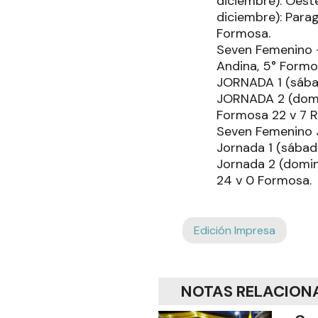
diciembre): Oest
diciembre): Para
Formosa.
Seven Femenino - 
Andina, 5° Formos
JORNADA 1 (sábad
JORNADA 2 (domin
Formosa 22 v 7 R
Seven Femenino J
Jornada 1 (sábad
Jornada 2 (doming
24 v 0 Formosa.
Edición Impresa
NOTAS RELACION