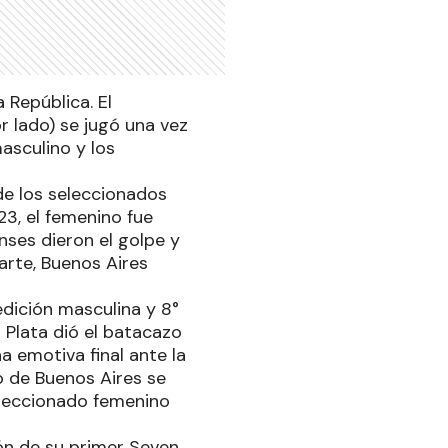
 República. El
r lado) se jugó una vez
asculino y los
de los seleccionados
23, el femenino fue
nses dieron el golpe y
arte, Buenos Aires
edición masculina y 8°
 Plata dió el batacazo
 emotiva final ante la
o de Buenos Aires se
leccionado femenino
ón de su primer Seven