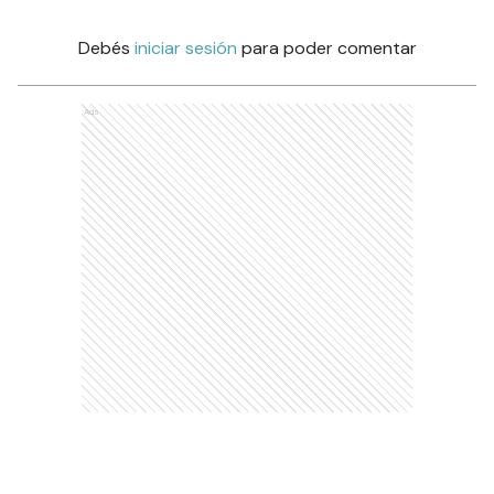
Debés
iniciar sesión
para poder comentar
Ads