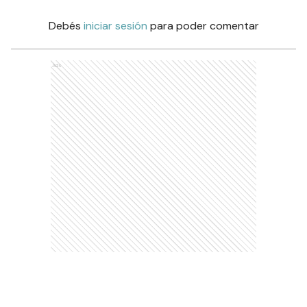
Debés
iniciar sesión
para poder comentar
Ads