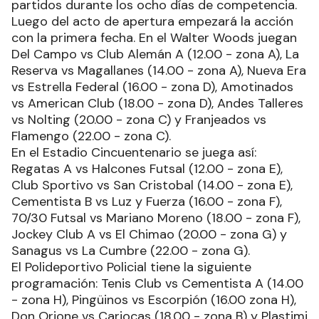
partidos durante los ocho días de competencia.
Luego del acto de apertura empezará la acción
con la primera fecha. En el Walter Woods juegan
Del Campo vs Club Alemán A (12.00 - zona A), La
Reserva vs Magallanes (14.00 - zona A), Nueva Era
vs Estrella Federal (16.00 - zona D), Amotinados
vs American Club (18.00 - zona D), Andes Talleres
vs Nolting (20.00 - zona C) y Franjeados vs
Flamengo (22.00 - zona C).
En el Estadio Cincuentenario se juega así:
Regatas A vs Halcones Futsal (12.00 - zona E),
Club Sportivo vs San Cristobal (14.00 - zona E),
Cementista B vs Luz y Fuerza (16.00 - zona F),
70/30 Futsal vs Mariano Moreno (18.00 - zona F),
Jockey Club A vs El Chimao (20.00 - zona G) y
Sanagus vs La Cumbre (22.00 - zona G).
El Polideportivo Policial tiene la siguiente
programación: Tenis Club vs Cementista A (14.00
- zona H), Pingüinos vs Escorpión (16.00 zona H),
Don Orione vs Cariocas (18.00 - zona B) y Plastimi