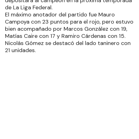
Federación Formoseña de Básquetbol y que
depositará al campeón en la próxima temporada
de La Liga Federal.
El máximo anotador del partido fue Mauro
Campoya con 23 puntos para el rojo, pero estuvo
bien acompañado por Marcos González con 19,
Matías Caire con 17 y Ramiro Cárdenas con 15.
Nicolás Gómez se destacó del lado taninero con
21 unidades.
La tercera fecha empieza el lunes con el duelo
entre Vialidad Provincial y Sarmiento, el martes
Argentinos del Norte recibirá en Clorinda a
Estudiantes y así finalizará la primera ronda, Cabe
recordar que el torneo tendrá tres rondas de
fase regular.
El rojo encontró ventaja rápido con efectividad
en triples (Caire y Campoya) para ponerse 8-3 en
el marcador. Más adelante Sarmiento también
anotó por medio de esa vía con Gómez,