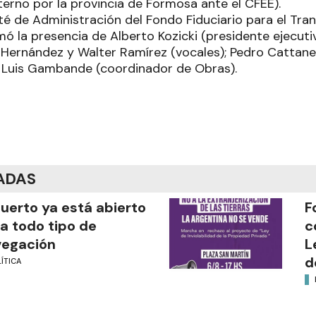
terno por la provincia de Formosa ante el CFEE).
té de Administración del Fondo Fiduciario para el Tra
ó la presencia de Alberto Kozicki (presidente ejecuti
 Hernández y Walter Ramírez (vocales); Pedro Cattan
é Luis Gambande (coordinador de Obras).
ADAS
puerto ya está abierto
F
a todo tipo de
c
vegación
L
d
ÍTICA