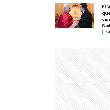
El 
que
vis
8 a
POL
Ads