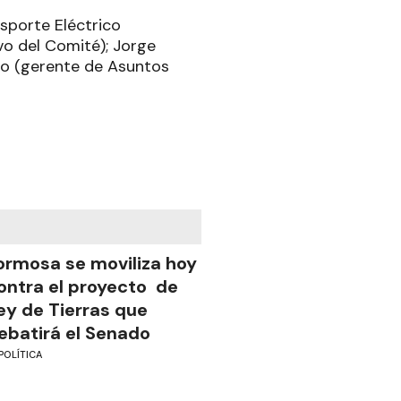
nsporte Eléctrico
vo del Comité); Jorge
eo (gerente de Asuntos
ormosa se moviliza hoy
ontra el proyecto de
ey de Tierras que
ebatirá el Senado
POLÍTICA