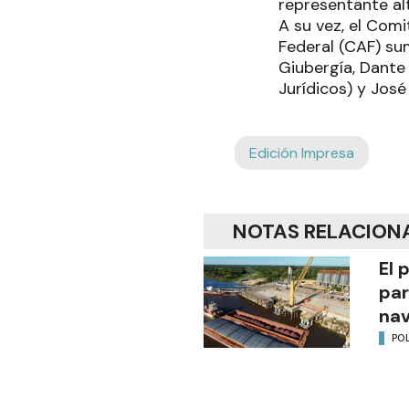
representante al
A su vez, el Comi
Federal (CAF) sum
Giubergía, Dante
Jurídicos) y Jos
Edición Impresa
NOTAS RELACION
El 
par
na
POL