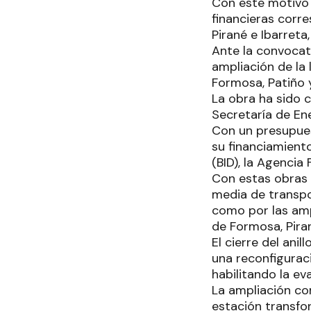
Con este motivo s
financieras corre
Pirané e Ibarreta
Ante la convocato
ampliación de la
Formosa, Patiño 
La obra ha sido 
Secretaría de En
Con un presupues
su financiamient
(BID), la Agencia
Con estas obras 
media de transpor
como por las amp
de Formosa, Piran
El cierre del ani
una reconfiguraci
habilitando la ev
La ampliación con
estación transf