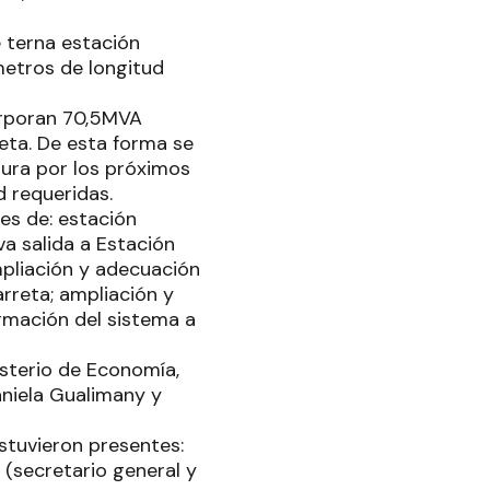
e terna estación
metros de longitud
corporan 70,5MVA
eta. De esta forma se
tura por los próximos
d requeridas.
es de: estación
 salida a Estación
mpliación y adecuación
arreta; ampliación y
rmación del sistema a
isterio de Economía,
aniela Gualimany y
stuvieron presentes:
 (secretario general y