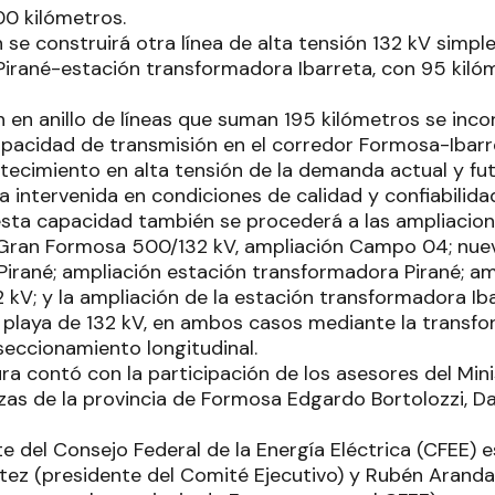
0 kilómetros.
 se construirá otra línea de alta tensión 132 kV simpl
irané-estación transformadora Ibarreta, con 95 kiló
ón en anillo de líneas que suman 195 kilómetros se in
apacidad de transmisión en el corredor Formosa-Ibarr
stecimiento en alta tensión de la demanda actual y fu
a intervenida en condiciones de calidad y confiabilida
esta capacidad también se procederá a las ampliacion
Gran Formosa 500/132 kV, ampliación Campo 04; nueva
irané; ampliación estación transformadora Pirané; a
2 kV; y la ampliación de la estación transformadora Ib
 playa de 132 kV, en ambos casos mediante la transfo
seccionamiento longitudinal.
ra contó con la participación de los asesores del Min
zas de la provincia de Formosa Edgardo Bortolozzi, D
e del Consejo Federal de la Energía Eléctrica (CFEE) e
tez (presidente del Comité Ejecutivo) y Rubén Aranda