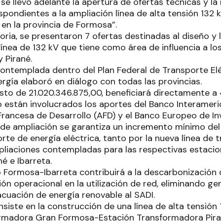
e llevó adelante la apertura de ofertas técnicas y la
spondientes a la ampliación línea de alta tensión 132
, en la provincia de Formosa”.
ria, se presentaron 7 ofertas destinadas al diseño y 
 línea de 132 kV que tiene como área de influencia a 
y Pirané.
contemplada dentro del Plan Federal de Transporte Elé
ergía elaboró en diálogo con todas las provincias.
to de 21.020.346.875,00, beneficiará directamente a 
o están involucrados los aportes del Banco Interameri
 Francesa de Desarrollo (AFD) y el Banco Europeo de Inv
de ampliación se garantiza un incremento mínimo del
te de energía eléctrica, tanto por la nueva línea de 
liaciones contempladas para las respectivas estaci
é e Ibarreta.
llo Formosa-Ibarreta contribuirá a la descarbonización 
ón operacional en la utilización de red, eliminando gen
acuación de energía renovable al SADI.
siste en la construcción de una línea de alta tensión
ormadora Gran Formosa-Estación Transformadora Pira