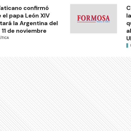
Vaticano confirmó
C
 el papa León XIV
l
itará la Argentina del
q
l 11 de noviembre
a
U
ÍTICA