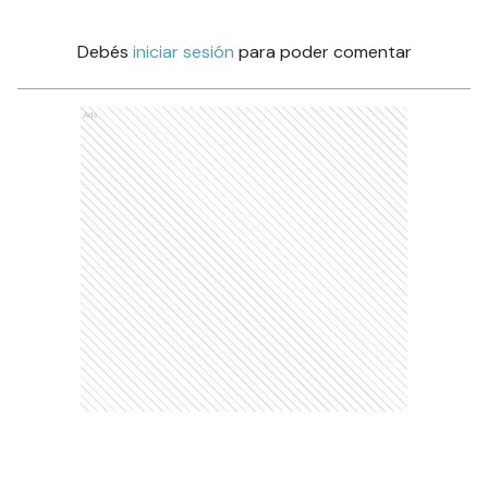
Debés
iniciar sesión
para poder comentar
Ads