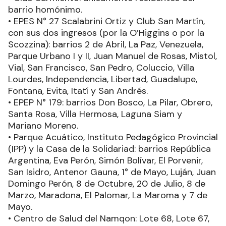
barrio homónimo.
• EPES N° 27 Scalabrini Ortiz y Club San Martín,
con sus dos ingresos (por la O’Higgins o por la
Scozzina): barrios 2 de Abril, La Paz, Venezuela,
Parque Urbano I y II, Juan Manuel de Rosas, Mistol,
Vial, San Francisco, San Pedro, Coluccio, Villa
Lourdes, Independencia, Libertad, Guadalupe,
Fontana, Evita, Itatí y San Andrés.
• EPEP N° 179: barrios Don Bosco, La Pilar, Obrero,
Santa Rosa, Villa Hermosa, Laguna Siam y
Mariano Moreno.
• Parque Acuático, Instituto Pedagógico Provincial
(IPP) y la Casa de la Solidariad: barrios República
Argentina, Eva Perón, Simón Bolívar, El Porvenir,
San Isidro, Antenor Gauna, 1° de Mayo, Luján, Juan
Domingo Perón, 8 de Octubre, 20 de Julio, 8 de
Marzo, Maradona, El Palomar, La Maroma y 7 de
Mayo.
• Centro de Salud del Namqon: Lote 68, Lote 67,