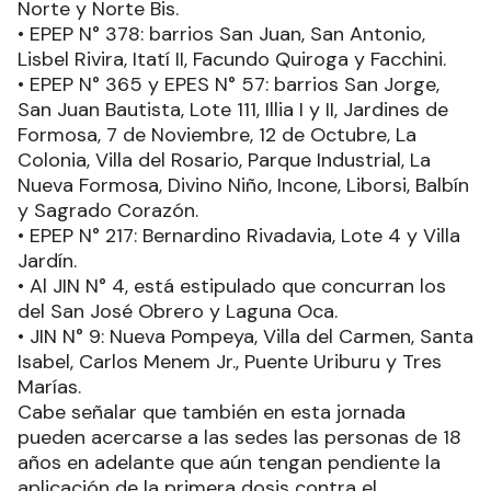
Norte y Norte Bis.
• EPEP N° 378: barrios San Juan, San Antonio,
Lisbel Rivira, Itatí II, Facundo Quiroga y Facchini.
• EPEP N° 365 y EPES N° 57: barrios San Jorge,
San Juan Bautista, Lote 111, Illia I y II, Jardines de
Formosa, 7 de Noviembre, 12 de Octubre, La
Colonia, Villa del Rosario, Parque Industrial, La
Nueva Formosa, Divino Niño, Incone, Liborsi, Balbín
y Sagrado Corazón.
• EPEP N° 217: Bernardino Rivadavia, Lote 4 y Villa
Jardín.
• Al JIN N° 4, está estipulado que concurran los
del San José Obrero y Laguna Oca.
• JIN N° 9: Nueva Pompeya, Villa del Carmen, Santa
Isabel, Carlos Menem Jr., Puente Uriburu y Tres
Marías.
Cabe señalar que también en esta jornada
pueden acercarse a las sedes las personas de 18
años en adelante que aún tengan pendiente la
aplicación de la primera dosis contra el