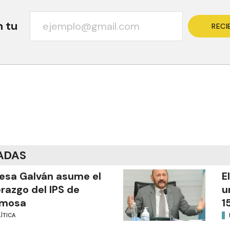
n tu
RECI
ADAS
esa Galván asume el
E
erazgo del IPS de
u
rmosa
1
ÍTICA