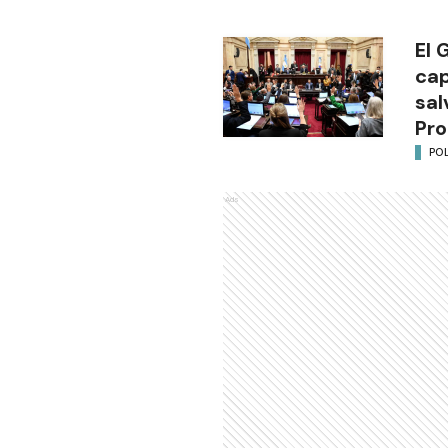
El 
cap
sal
Pro
POL
Ads