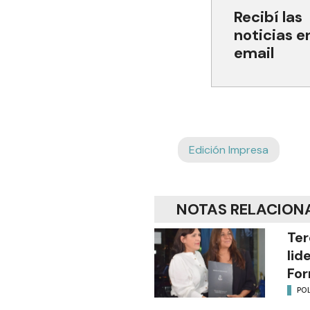
Recibí las
noticias e
email
Edición Impresa
NOTAS RELACION
Ter
lid
Fo
POL