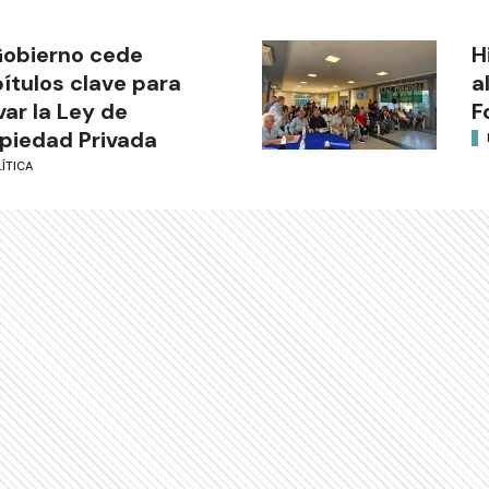
Gobierno cede
H
ítulos clave para
a
var la Ley de
F
piedad Privada
ÍTICA