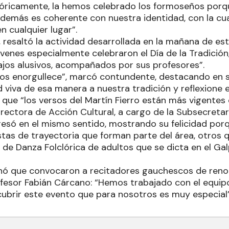
óricamente, la hemos celebrado los formoseños porq
 además es coherente con nuestra identidad, con la c
n cualquier lugar”.
resaltó la actividad desarrollada en la mañana de est
 jóvenes especialmente celebraron el Día de la Tradició
ajos alusivos, acompañados por sus profesores”.
os enorgullece”, marcó contundente, destacando en s
 viva de esa manera a nuestra tradición y reflexione en
que “los versos del Martín Fierro están más vigentes
directora de Acción Cultural, a cargo de la Subsecretar
resó en el mismo sentido, mostrando su felicidad por
stas de trayectoria que forman parte del área, otros 
r de Danza Folclórica de adultos que se dicta en el G
onó que convocaron a recitadores gauchescos de ren
rofesor Fabián Cárcano: “Hemos trabajado con el equip
cubrir este evento que para nosotros es muy especial”