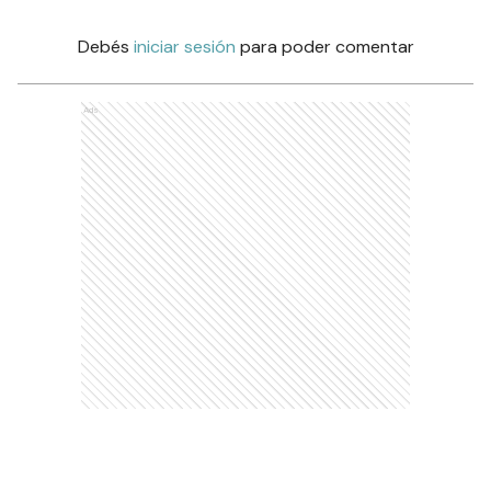
Debés
iniciar sesión
para poder comentar
Ads