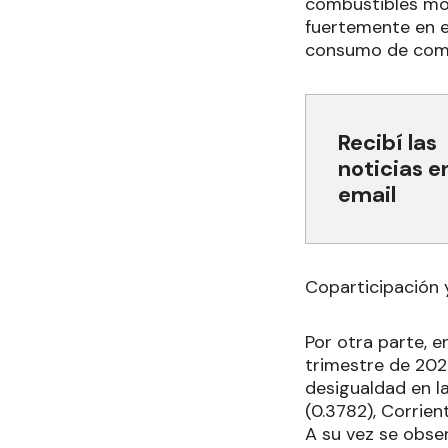
combustibles mos
fuertemente en e
consumo de combu
Recibí las
noticias e
email
Coparticipación 
Por otra parte, 
trimestre de 2022
desigualdad en la
(0.3782), Corrien
A su vez se obser