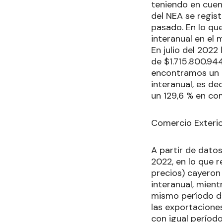
teniendo en cuent
del NEA se regis
pasado. En lo qu
interanual en el 
En julio del 2022
de $1.715.800.94
encontramos un 
interanual, es d
un 129,6 % en co
Comercio Exteri
A partir de dato
2022, en lo que r
precios) cayeron 
interanual, mien
mismo período de
las exportacione
con igual período