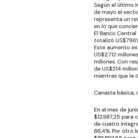
Según el último 
de mayo el secto
representa un re
en lo que concie
El Banco Central
totalizó US$79.61
Este aumento est
US$2.712 millone
millones. Con re
de US$214 millon
mientras que la 
Canasta básica, 
En el mes de jun
$12.987,25 para 
de cuatro integra
66,4%. Por otro l
$89.892,55 para c