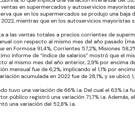
s ventas en supermercados y autoservicios mayoristas
serva que en los supermercados se produjo una baja de
2022, mientras que en los autoservicios mayoristas se
ta a las ventas totales a precios corrientes de super
eranual con respecto al mismo mes del año pasado (
fue en Formosa 91,4%, Corrientes 57,2%, Misiones 58,2
ltimo informe de “índice de salarios” mostró que el 
cto al mismo mes del año anterior, 2,9% por encima de
ión mensual fue de 6,2%, implicando el 1,1% por encima 
ariación acumulada en 2022 fue de 28,1%, y se ubicó 1
ado tuvo una variación de 66% i.a. Del cual el 63% i.a f
ctor público registró una variación 71,7% i.a. Además, 
tó una variación del 52,8% i.a.