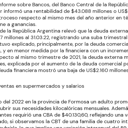
Informe sobre Bancos, del Banco Central de la Repúblic
r informó una rentabilidad de $43.088 millones o US$3
troceso respecto al mismo mes del año anterior en t
rne a ganancias.
 de la República Argentina relevó que la deuda externa
7 millones al 31.03.22, registrando una suba trimestra
uvo explicado, principalmente, por la deuda comerci
s, y en menor medida por la financiera con un increm
specto al mismo trimestre de 2021, la deuda externa
es, explicada por el aumento de la deuda comercial p
deuda financiera mostró una baja de US$2.160 millones
ventas en supermercados y salarios
io del 2022 en la provincia de Formosa un adulto prom
cubrir sus necesidades kilocalóricas mensuales. Ademá
ntes requirió una CBA de $40.130,60, reflejando una va
ado, si observamos la CBT de una familia de cuatro in
ubrirla, lo que implica una variación interanual del 59