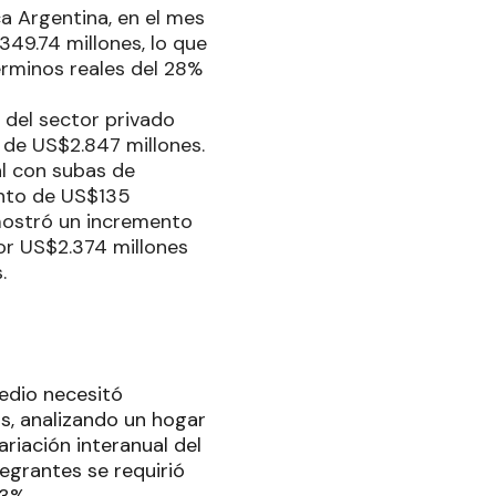
a Argentina, en el mes
49.74 millones, lo que
érminos reales del 28%
 del sector privado
l de US$2.847 millones.
al con subas de
ento de US$135
 mostró un incremento
or US$2.374 millones
.
edio necesitó
s, analizando un hogar
riación interanual del
tegrantes se requirió
,3%.