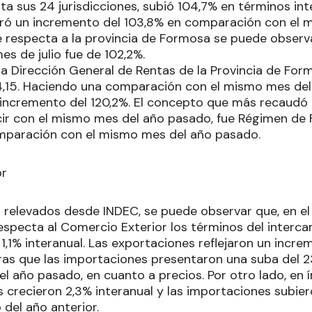
a sus 24 jurisdicciones, subió 104,7% en términos inte
tró un incremento del 103,8% en comparación con el 
e respecta a la provincia de Formosa se puede observ
mes de julio fue de 102,2%.
 la Dirección General de Rentas de la Provincia de Fo
4,15. Haciendo una comparación con el mismo mes del
incremento del 120,2%. El concepto que más recaudó
ecir con el mismo mes del año pasado, fue Régimen de 
mparación con el mismo mes del año pasado.
or
s relevados desde INDEC, se puede observar que, en el
especta al Comercio Exterior los términos del interca
1,1% interanual. Las exportaciones reflejaron un incr
tras que las importaciones presentaron una suba del 
l año pasado, en cuanto a precios. Por otro lado, en 
s crecieron 2,3% interanual y las importaciones subie
 del año anterior.