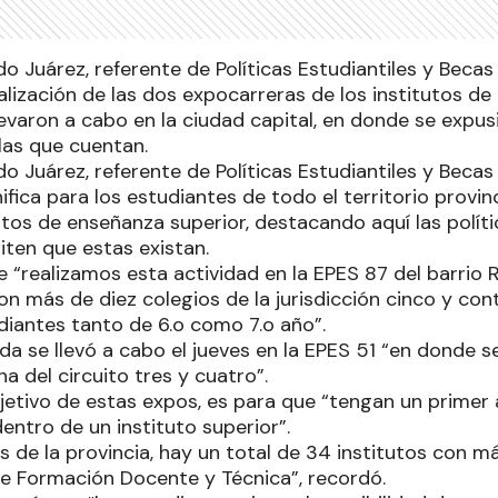
do Juárez, referente de Políticas Estudiantiles y Becas 
ealización de las dos expocarreras de los institutos 
levaron a cabo en la ciudad capital, en donde se expus
las que cuentan.
do Juárez, referente de Políticas Estudiantiles y Becas 
nifica para los estudiantes de todo el territorio provi
tos de enseñanza superior, destacando aquí las políti
ten que estas existan.
 “realizamos esta actividad en la EPES 87 del barrio 
on más de diez colegios de la jurisdicción cinco y co
diantes tanto de 6.o como 7.o año”.
a se llevó a cabo el jueves en la EPES 51 “en donde s
na del circuito tres y cuatro”.
jetivo de estas expos, es para que “tengan un primer
entro de un instituto superior”.
s de la provincia, hay un total de 34 institutos con m
e Formación Docente y Técnica”, recordó.