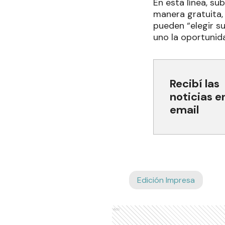
En esta línea, su
manera gratuita,
pueden “elegir s
uno la oportunida
Recibí las
noticias e
email
Edición Impresa
Ads