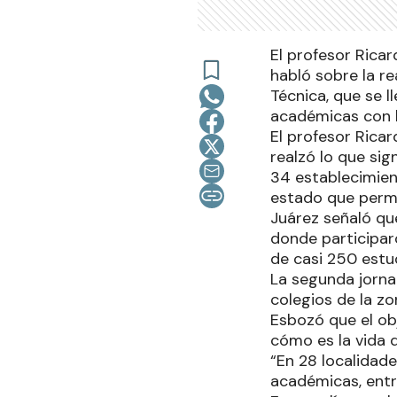
El profesor Ricar
habló sobre la r
Técnica, que se l
académicas con 
El profesor Ricar
realzó lo que sig
34 establecimien
estado que permi
Juárez señaló que
donde participar
de casi 250 estu
La segunda jornad
colegios de la zo
Esbozó que el ob
cómo es la vida d
“En 28 localidade
académicas, entr