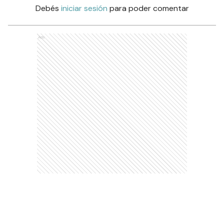
Debés
iniciar sesión
para poder comentar
Ads