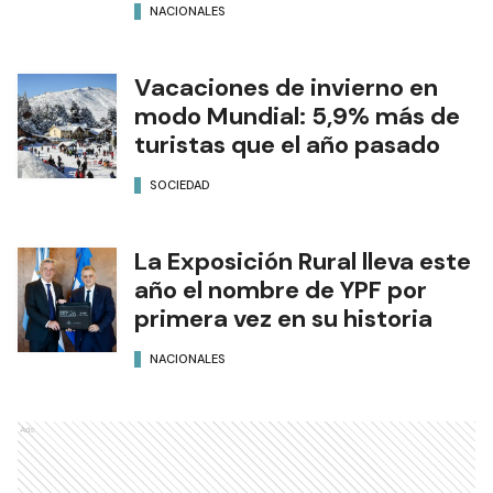
Lo que dejó al descubierto el
debate por el proyecto de
Inviolabilidad de la Propiedad
Privada
NACIONALES
El Vaticano confirma que
León XIV llegará al país en
noviembre para una gira de
tres días
NACIONALES
Vacaciones de invierno en
modo Mundial: 5,9% más de
turistas que el año pasado