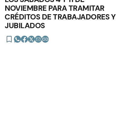
NACIONALES
9 de noviembre de 2023 | 19:39 actualizado hace 3 años
Añadir como fuente en
Los turnos se otorgan digitalmente
LAS OFICINAS DE ANSES ABRIRÁN
LOS SÁBADOS 4 Y 11 DE
NOVIEMBRE PARA TRAMITAR
CRÉDITOS DE TRABAJADORES Y
JUBILADOS