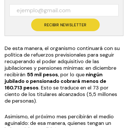
ANSES informa que, de acuerdo a la Ley de
Movilidad Jubilatoria, el cuarto y último aumento
anual será del
20,87 por ciento
. Estará vigente a
partir del
1º de diciembre
.
Recibí las noticias en tu email
RECIBIR NEWSLETTER