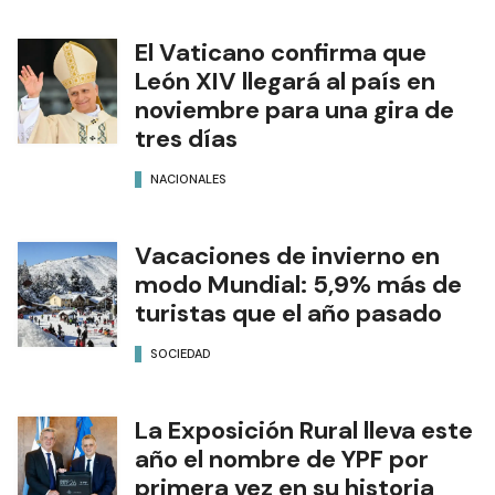
ANSES
Jubilaciones
aumento
NOTAS RELACIONADAS
Lo que dejó al descubierto el
debate por el proyecto de
Inviolabilidad de la Propiedad
Privada
NACIONALES
El Vaticano confirma que
León XIV llegará al país en
noviembre para una gira de
tres días