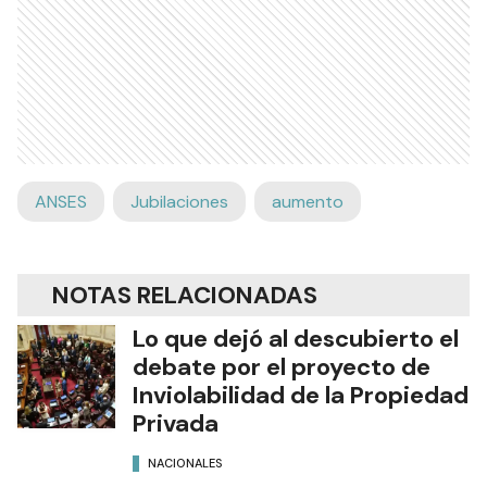
A su vez, con este nuevo aumento,
la Asignación
Universal por Hija e Hijo (AUH) y la Asignación
por Embarazo pasarán a ser de 20.661 pesos
.
Del mismo modo, el incremento impactará en las
AAFF por Prenatal, Nacimiento, Adopción,
Matrimonio, Cónyuge y el Complemento de leche
de la Ley de los 1000 días.
Ads