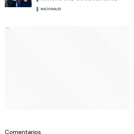
NACIONALES
Vacaciones de invierno en
modo Mundial: 5,9% más de
turistas que el año pasado
SOCIEDAD
La Exposición Rural lleva este
año el nombre de YPF por
primera vez en su historia
NACIONALES
Ads