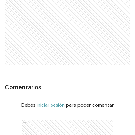
SOCIEDAD
La Exposición Rural lleva este
año el nombre de YPF por
primera vez en su historia
NACIONALES
Ads