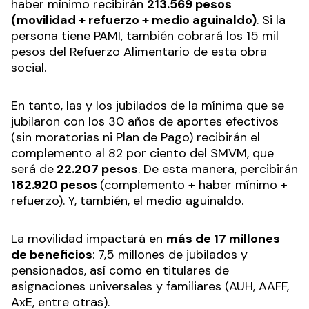
De esta manera, el organismo continuará con su
política de refuerzos previsionales para seguir
recuperando el poder adquisitivo de las
jubilaciones y pensiones mínimas: en diciembre
recibirán
55 mil pesos
, por lo que
ningún
jubilado o pensionado cobrará menos de
160.713 pesos
. Esto se traduce en el 73 por
ciento de los titulares alcanzados (5,5 millones
de personas).
Asimismo, el próximo mes percibirán el medio
aguinaldo: de esa manera, quienes tengan un
haber mínimo recibirán
213.569 pesos
(movilidad + refuerzo + medio aguinaldo)
. Si la
persona tiene PAMI, también cobrará los 15 mil
pesos del Refuerzo Alimentario de esta obra
social.
En tanto, las y los jubilados de la mínima que se