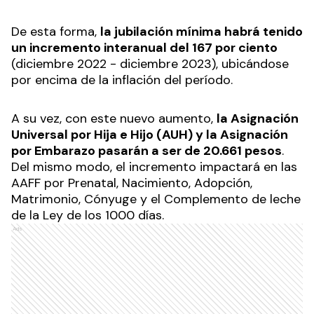
jubilaron con los 30 años de aportes efectivos
(sin moratorias ni Plan de Pago) recibirán el
complemento al 82 por ciento del SMVM, que
será de
22.207 pesos
. De esta manera, percibirán
182.920 pesos
(complemento + haber mínimo +
refuerzo). Y, también, el medio aguinaldo.
La movilidad impactará en
más de 17 millones
de beneficios
: 7,5 millones de jubilados y
pensionados, así como en titulares de
asignaciones universales y familiares (AUH, AAFF,
AxE, entre otras).
De esta forma,
la jubilación mínima habrá tenido
un incremento interanual del 167 por ciento
(diciembre 2022 - diciembre 2023), ubicándose
por encima de la inflación del período.