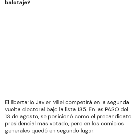
encabezará la lista 134 de Unión por la
Patria. La
boleta fue oficializada
por la Cámara
Nacional Electoral luego de las elecciones
Primarias, Abiertas, Simultáneas y
Obligatorias (PASO).
A diferencia de la utilizada para competir en la
interna, en esta ya no se los menciona como
“precandidatos”, cambió la fecha de los comicios
y se reemplazó la foto del binomio oficialista.
¿Cómo es la boleta de Javier Milei para el
balotaje?