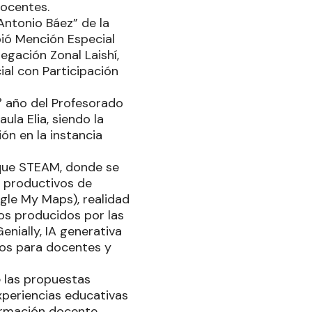
docentes.
Antonio Báez” de la
bió Mención Especial
legación Zonal Laishí,
ial con Participación
° año del Profesorado
la Elia, siendo la
ón en la instancia
oque STEAM, donde se
s productivos de
gle My Maps), realidad
os producidos por las
nially, IA generativa
ivos para docentes y
e las propuestas
experiencias educativas
ormación docente.