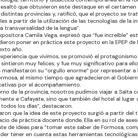
a resaltó que obtuvieron este destaque en el certamen
istintas provincias y, ratificó, que el proyecto se t
les a partir de la utilización de las tecnologías de la i
a transversalidad de la lengua”.
expositora Camila Vega, expresó que “fue increíble” es
eron poner en práctica este proyecto en la EPEP de 
exto año.
 experiencia que vivimos, se promovió el protagonismo e
 sintieron muy felices; y fue muy significativo para ello
manifestaron su “orgullo enorme” por representar a l
Formosa, al mismo tiempo que agradecieron al Gobierno
cativas por el acompañamiento.
rno de la provincia, nosotros pudimos viajar a Salta c
ente a Cafayate, sino que también del hotel al lugar 
 todos los días”, destacaron.
caron que la idea de este proyecto surgió a partir del t
pacio de práctica docente donde, Elía en su rol de ase
te de ideas para “tomar este saber de Formosa, compl
der tener en cuenta estas herramientas tecnológicas