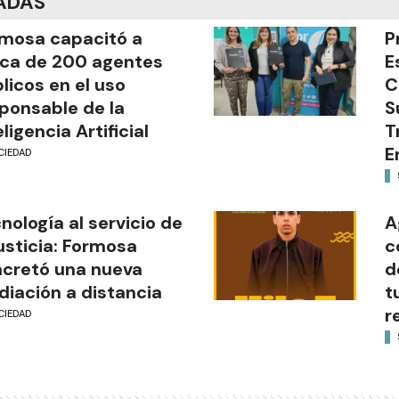
ADAS
mosa capacitó a
P
ca de 200 agentes
E
licos en el uso
C
ponsable de la
S
eligencia Artificial
T
E
CIEDAD
nología al servicio de
A
justicia: Formosa
c
cretó una nueva
d
iación a distancia
t
r
CIEDAD