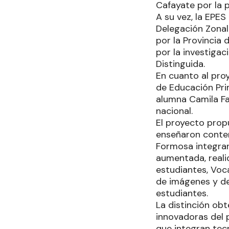
Cafayate por la 
A su vez, la EPE
Delegación Zonal 
por la Provincia d
por la investiga
Distinguida.
En cuanto al pro
de Educación Pri
alumna Camila Fab
nacional.
El proyecto prop
enseñaron conten
Formosa integran
aumentada, reali
estudiantes, Voc
de imágenes y de 
estudiantes.
La distinción obt
innovadoras del p
que integran tec