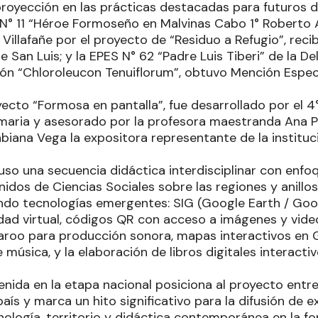
proyección en las prácticas destacadas para futuros 
S N° 11 “Héroe Formoseño en Malvinas Cabo 1° Roberto 
Villafañe por el proyecto de “Residuo a Refugio”, reci
e San Luis; y la EPES N° 62 “Padre Luis Tiberi” de la De
ción “Chloroleucon Tenuiflorum”, obtuvo Mención Espec
yecto “Formosa en pantalla”, fue desarrollado por el 4
maria y asesorado por la profesora maestranda Ana Pau
iana Vega la expositora representante de la instituci
uso una secuencia didáctica interdisciplinar con enf
idos de Ciencias Sociales sobre las regiones y anillo
do tecnologías emergentes: SIG (Google Earth / Goo
dad virtual, códigos QR con acceso a imágenes y vide
aroo para producción sonora, mapas interactivos en Ge
música, y la elaboración de libros digitales interact
enida en la etapa nacional posiciona al proyecto entr
aís y marca un hito significativo para la difusión de 
nología, territorio y didáctica contemporánea en la f