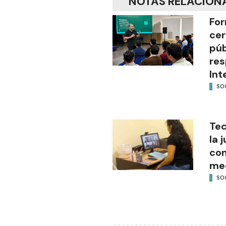
NOTAS RELACION
For
cer
púb
res
Int
SO
Tec
la 
con
med
SO