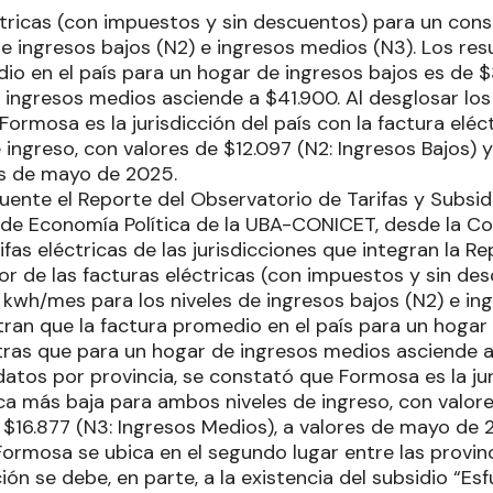
ctricas (con impuestos y sin descuentos) para un c
 de ingresos bajos (N2) e ingresos medios (N3). Los r
dio en el país para un hogar de ingresos bajos es de 
 ingresos medios asciende a $41.900. Al desglosar los
ormosa es la jurisdicción del país con la factura eléc
ingreso, con valores de $12.097 (N2: Ingresos Bajos) y
es de mayo de 2025.
nte el Reporte del Observatorio de Tarifas y Subsidi
o de Economía Política de la UBA-CONICET, desde la Con
rifas eléctricas de las jurisdicciones que integran la R
or de las facturas eléctricas (con impuestos y sin de
wh/mes para los niveles de ingresos bajos (N2) e ing
ran que la factura promedio en el país para un hogar 
tras que para un hogar de ingresos medios asciende 
datos por provincia, se constató que Formosa es la jur
ica más baja para ambos niveles de ingreso, con valore
y $16.877 (N3: Ingresos Medios), a valores de mayo de
 Formosa se ubica en el segundo lugar entre las provin
ción se debe, en parte, a la existencia del subsidio “E