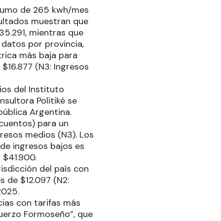
onsumo de 265 kwh/mes
esultados muestran que
$35.291, mientras que
 datos por provincia,
trica más baja para
 $16.877 (N3: Ingresos
os del Instituto
sultora Politiké se
epública Argentina.
scuentos) para un
resos medios (N3). Los
de ingresos bajos es
a $41.900.
isdicción del país con
s de $12.097 (N2:
 2025.
cias con tarifas más
sfuerzo Formoseño”, que