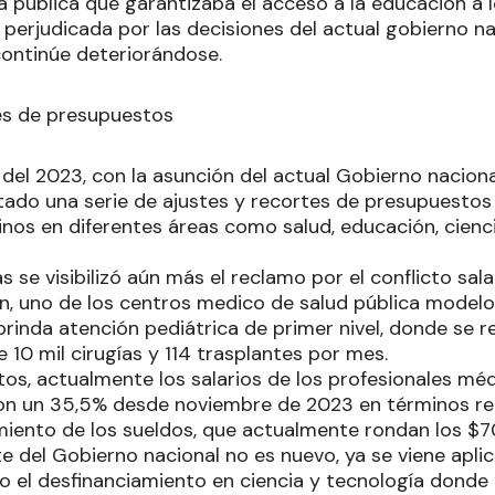
a pública que garantizaba el acceso a la educación a 
 perjudicada por las decisiones del actual gobierno n
ontinúe deteriorándose.
es de presupuestos
el 2023, con la asunción del actual Gobierno nacional 
ado una serie de ajustes y recortes de presupuestos 
inos en diferentes áreas como salud, educación, cienci
s se visibilizó aún más el reclamo por el conflicto sala
n, uno de los centros medico de salud pública modelo 
brinda atención pediátrica de primer nivel, donde se 
 10 mil cirugías y 114 trasplantes por mes.
atos, actualmente los salarios de los profesionales mé
ron un 35,5% desde noviembre de 2023 en términos rea
iento de los sueldos, que actualmente rondan los $
te del Gobierno nacional no es nuevo, ya se viene apli
 el desfinanciamiento en ciencia y tecnología donde