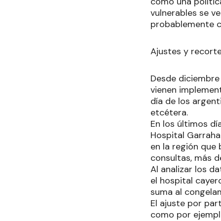
como una polític
vulnerables se ve
probablemente c
Ajustes y recort
Desde diciembre d
vienen implement
día de los argent
etcétera.
En los últimos día
Hospital Garraha
en la región que 
consultas, más de
Al analizar los d
el hospital caye
suma al congelam
El ajuste por par
como por ejemplo