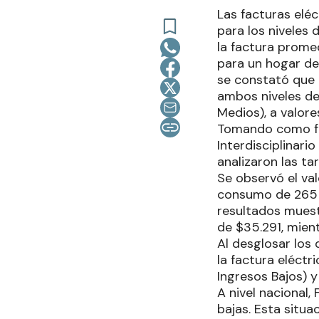
Las facturas elé
para los niveles
la factura prome
para un hogar de
se constató que F
ambos niveles de 
Medios), a valor
Tomando como fue
Interdisciplinari
analizaron las ta
Se observó el val
consumo de 265 k
resultados muest
de $35.291, mien
Al desglosar los 
la factura eléctr
Ingresos Bajos) 
A nivel nacional,
bajas. Esta situa