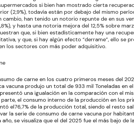
supermercados si bien han mostrado cierta recuperac
rior (2,9%), todavía están por debajo del mismo perío
n cambio, han tenido un notorio repunte de en sus v
,8%), y hasta una notoria mejora del 12,5% sobre mar
estran que, si bien estadísticamente hay una recupe
ativa, y que, si hay algún efecto “derrame”, ello se 
en los sectores con más poder adquisitivo.
ne
nsumo de carne en los cuatro primeros meses del 202
fica vacuna produjo un total de 933 mil Toneladas en e
epresentó una igualación en la comparación con el mi
ra parte, el consumo interno de la producción en los 
tó el76,7% de la producción total, siendo el resto sa
var la serie de consumo de carne vacuna por habita
 año, se visualiza que el del 2025 fue el más bajo de la