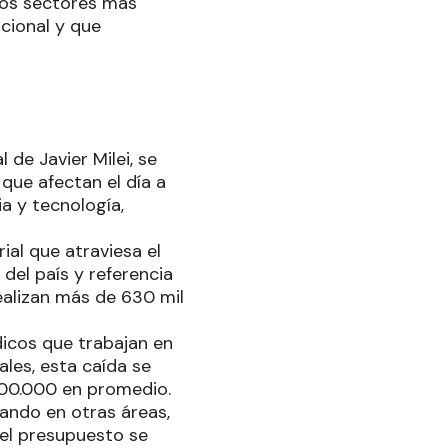
los sectores más
acional y que
de Javier Milei, se
que afectan el día a
a y tecnología,
rial que atraviesa el
del país y referencia
realizan más de 630 mil
dicos que trabajan en
les, esta caída se
700.000 en promedio.
cando en otras áreas,
 el presupuesto se