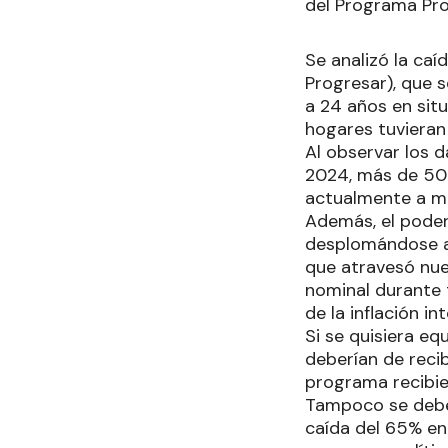
del Programa Pr
Se analizó la ca
Progresar), que 
a 24 años en sit
hogares tuvieran
Al observar los 
2024, más de 500
actualmente a má
Además, el poder 
desplomándose a 
que atravesó nue
nominal durante 
de la inflación i
Si se quisiera eq
deberían de reci
programa recibie
Tampoco se debe 
caída del 65% en