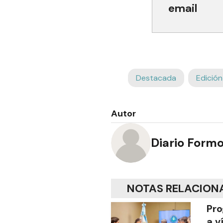
email
Destacada
Edición
Autor
Diario Form
NOTAS RELACION
Pro
a v