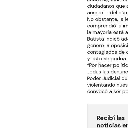
ciudadanos que a
aumento del núm
No obstante, la 
comprendió la im
la mayoría está 
Batista indicó a
generó la oposici
contagiados de c
y esto se podría 
“Por hacer políti
todas las denunc
Poder Judicial q
violentando nues
convocó a ser pos
Recibí las
noticias e