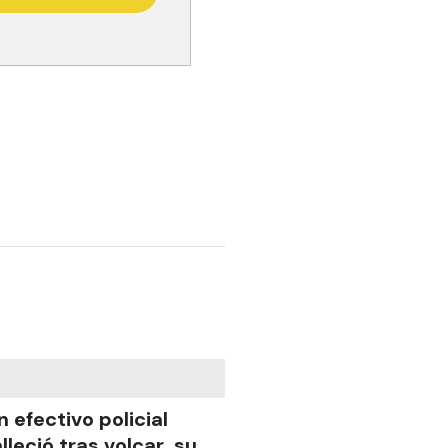
n efectivo policial
alleció tras volcar su