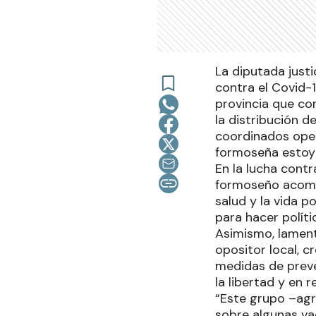
La diputada justi
contra el Covid-
provincia que con
la distribución d
coordinados oper
formoseña estoy 
En la lucha cont
formoseño acompa
salud y la vida p
para hacer políti
Asimismo, lament
opositor local, c
medidas de preve
la libertad y en r
“Este grupo –ag
sobre algunas va