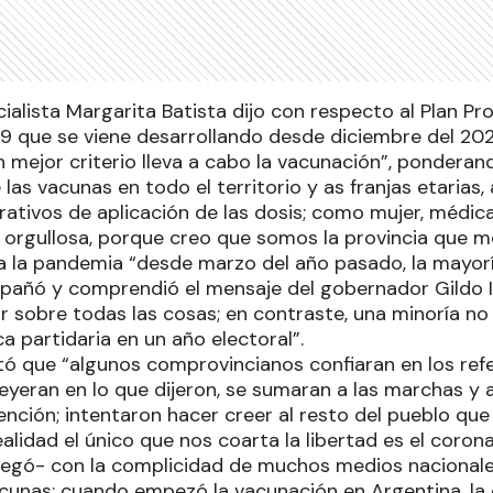
cialista Margarita Batista dijo con respecto al Plan Pr
19 que se viene desarrollando desde diciembre del 202
 mejor criterio lleva a cabo la vacunación”, ponderand
e las vacunas en todo el territorio y as franjas etarias
ativos de aplicación de las dosis; como mujer, médica,
orgullosa, porque creo que somos la provincia que m
ra la pandemia “desde marzo del año pasado, la mayor
ñó y comprendió el mensaje del gobernador Gildo In
or sobre todas las cosas; en contraste, una minoría no l
ca partidaria en un año electoral”.
ó que “algunos comprovincianos confiaran en los refe
reyeran en lo que dijeron, se sumaran a las marchas y
nción; intentaron hacer creer al resto del pueblo qu
ealidad el único que nos coarta la libertad es el corona
regó- con la complicidad de muchos medios nacional
cunas; cuando empezó la vacunación en Argentina, la 