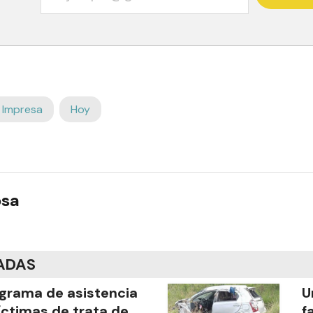
 Impresa
Hoy
osa
ADAS
grama de asistencia
U
íctimas de trata de
f