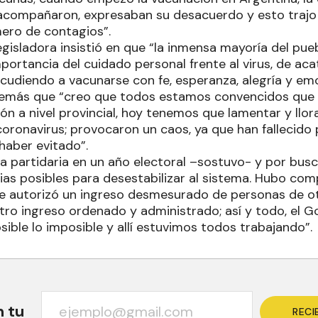
compañaron, expresaban su desacuerdo y esto trajo 
ero de contagios”.
legisladora insistió en que “la inmensa mayoría del pu
portancia del cuidado personal frente al virus, de aca
acudiendo a vacunarse con fe, esperanza, alegría y em
demás que “creo que todos estamos convencidos que 
ón a nivel provincial, hoy tenemos que lamentar y llora
oronavirus; provocaron un caos, ya que han fallecido 
haber evitado”.
ca partidaria en un año electoral –sostuvo- y por busc
ias posibles para desestabilizar al sistema. Hubo com
ue autorizó un ingreso desmesurado de personas de ot
tro ingreso ordenado y administrado; así y todo, el 
ible lo imposible y allí estuvimos todos trabajando”.
n tu
RECI