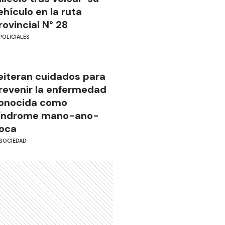
ehículo en la ruta
rovincial N° 28
POLICIALES
eiteran cuidados para
revenir la enfermedad
onocida como
índrome mano-ano-
oca
SOCIEDAD