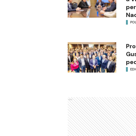
per
Nac
POL
Pro
Gus
ped
EDI
Ads