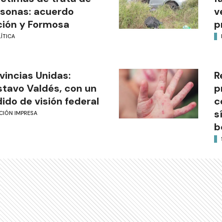
sonas: acuerdo
v
ión y Formosa
p
ÍTICA
vincias Unidas:
R
tavo Valdés, con un
p
ido de visión federal
c
s
CIÓN IMPRESA
b